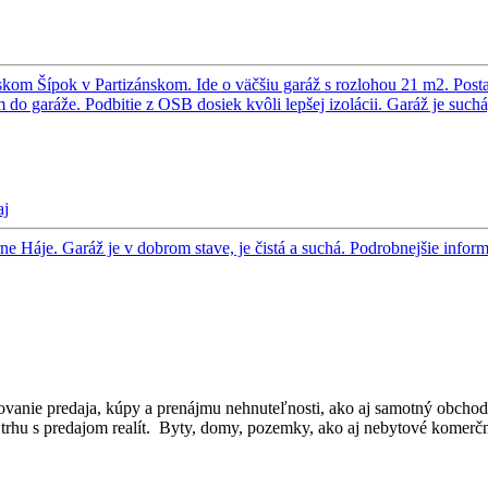
om Šípok v Partizánskom. Ide o väčšiu garáž s rozlohou 21 m2. Postaven
do garáže. Podbitie z OSB dosiek kvôli lepšej izolácii. Garáž je suchá
aj
e Háje. Garáž je v dobrom stave, je čistá a suchá. Podrobnejšie info
dkovanie predaja, kúpy a prenájmu nehnuteľnosti, ako aj samotný obcho
rhu s predajom realít. Byty, domy, pozemky, ako aj nebytové komerčné p