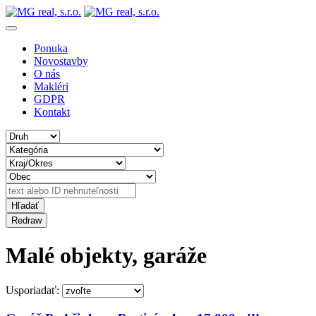
Ponuka
Novostavby
O nás
Makléri
GDPR
Kontakt
Malé objekty, garáže
Usporiadať: