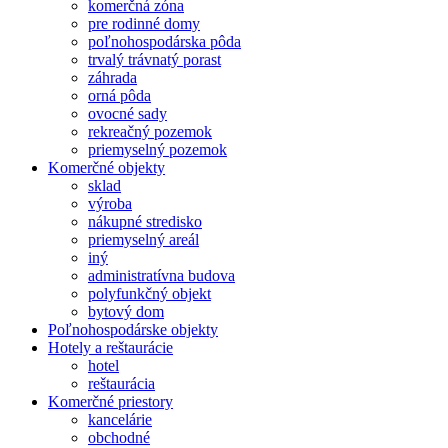
komerčná zóna
pre rodinné domy
poľnohospodárska pôda
trvalý trávnatý porast
záhrada
orná pôda
ovocné sady
rekreačný pozemok
priemyselný pozemok
Komerčné objekty
sklad
výroba
nákupné stredisko
priemyselný areál
iný
administratívna budova
polyfunkčný objekt
bytový dom
Poľnohospodárske objekty
Hotely a reštaurácie
hotel
reštaurácia
Komerčné priestory
kancelárie
obchodné