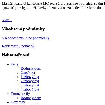
Makléri realitnej kancelárie MG real sú progresívne vyvíjajúci sa tí
spoznať potreby a požiadavky klientov a na základe toho vieme doda
Viac ...
Všeobecné podmienky
Všeobecné zmluvné podmienky
Reklamačný poriadok
Nehnuteľnosti
Byty
Rodinný dom
Garsónka
1 izbový byt
2 izbový byt
3 izbový byt
4 izbový byt
Domy a vily
Rodinný dom
Pozemky