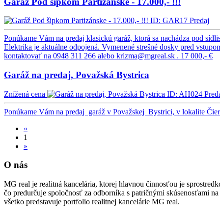
Garáž Pod šipkom Partizánske - 17.000,- !!!
ID: GAR17
Predaj
Ponúkame Vám na predaj klasickú garáž, ktorá sa nachádza pod sídlisk
Elektrika je aktuálne odpojená. Vymenené strešné dosky pred vstupom 
kontaktovať na 0948 311 266 alebo krizma@mgreal.sk .
17 000,- €
Garáž na predaj, Považská Bystrica
Znížená cena
ID: AH024
Pred
Ponúkame Vám na predaj garáž v Považskej Bystrici, v lokalite Čiern
«
1
»
O nás
MG real je realitná kancelária, ktorej hlavnou činnosťou je sprostre
čo predurčuje spoločnosť za odborníka s patričnými skúsenosťami na t
všetko predstavuje portfolio realitnej kancelárie MG real.