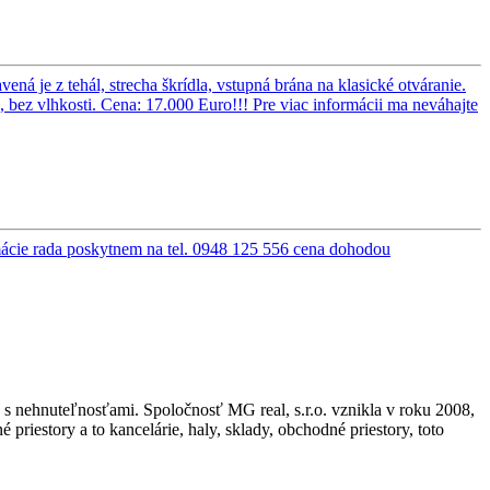
á je z tehál, strecha škrídla, vstupná brána na klasické otváranie.
, bez vlhkosti. Cena: 17.000 Euro!!! Pre viac informácii ma neváhajte
rmácie rada poskytnem na tel. 0948 125 556
cena dohodou
d s nehnuteľnosťami. Spoločnosť MG real, s.r.o. vznikla v roku 2008,
riestory a to kancelárie, haly, sklady, obchodné priestory, toto