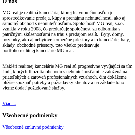
O nás
MG real je realitná kancelária, ktorej hlavnou činnosťou je
sprostredkovanie predaja, kúpy a prenájmu nehnuteľnosti, ako aj
samotný obchod s nehnuteľnosťami. Spoločnosť MG real, s.r.o.
vznikla v roku 2008, čo predurčuje spoločnosť za odborníka s
patričnými skúsenosťami na trhu s predajom realít. Byty, domy,
pozemky, ako aj nebytové komerčné priestory a to kancelárie, haly,
sklady, obchodné priestory, toto všetko predstavuje
portfolio realitnej kancelárie MG real.
Makléri realitnej kancelárie MG real sú progresívne vyvíjajúci sa tím
ľudí, ktorých filozofia obchodu s nehnuteľnosťami je založená na
priateľských a zároveň profesionálnych vzťahoch, čím dokážeme
bližšie spoznať potreby a požiadavky klientov a na základe toho
vieme dodať požadované služby.
Viac ...
Všeobecné podmienky
Všeobecné zmluvné podmienky