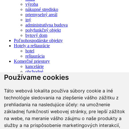
výroba
nákupné stredisko
priemyselný areál
iný
administratívna budova
polyfunkčný objekt
bytový dom
Poľnohospodárske objekty
Hotely a reštaurácie
hotel
reštaurácia
Komerčné priestory
kancelárie
obchodné
Používame cookies
skladovacie
iné
výrobné
Táto webová lokalita používa súbory cookie a iné
reštauračné
technológie sledovania na zlepšenie vášho zážitku z
Chaty a rekreačné objekty
chata
prehliadania na nasledujúce účely:
na umožnenie
chalupa
základnej funkčnosti webovej stránky
,
pre lepší zážitok
iné
na webe
,
na meranie vášho záujmu o naše produkty a
Malé objekty, garáže
Garáž jednotlivá
služby a na prispôsobenie marketingových interakcií
,
Garáž hromadná