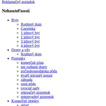
Reklamačný poriadok
Nehnuteľnosti
Byty
Rodinný dom
Garsónka
1 izbový byt
2 izbový byt
3 izbový byt
4 izbový byt
Domy a vily
Rodinný dom
Pozemky
komerčná zóna
pre rodinné domy
poľnohospodárska pôda
trvalý trávnatý porast
záhrada
orná pôda
ovocné sady
rekreačný pozemok
priemyselný pozemok
Komerčné objekty
sklad