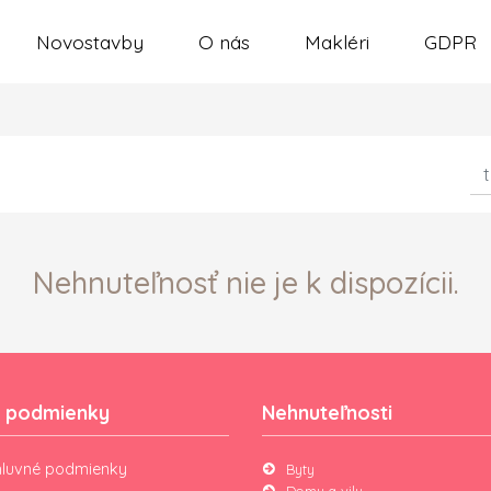
Novostavby
O nás
Makléri
GDPR
Nehnuteľnosť nie je k dispozícii.
 podmienky
Nehnuteľnosti
luvné podmienky
Byty