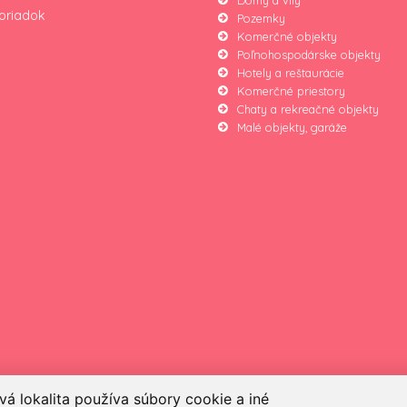
Domy a vily
oriadok
Pozemky
Komerčné objekty
Poľnohospodárske objekty
Hotely a reštaurácie
Komerčné priestory
Chaty a rekreačné objekty
Malé objekty, garáže
á lokalita používa súbory cookie a iné