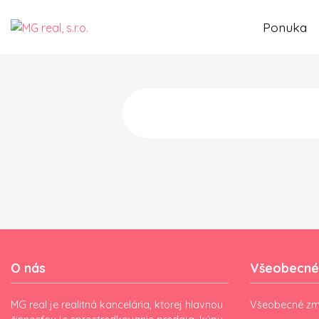
Ponuka
O nás
Všeobecné
MG real je realitná kancelária, ktorej hlavnou
Všeobecné zm