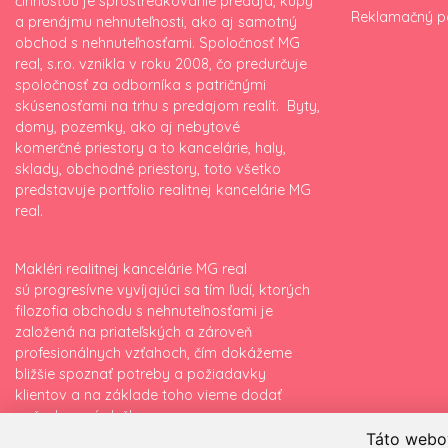
činnosťou je sprostredkovanie predaja, kúpy
Reklamačný p
a prenájmu nehnuteľnosti, ako aj samotný
obchod s nehnuteľnosťami. Spoločnosť MG
real, s.r.o. vznikla v roku 2008, čo predurčuje
spoločnosť za odborníka s patričnými
skúsenosťami na trhu s predajom realít. Byty,
domy, pozemky, ako aj nebytové
komerčné priestory a to kancelárie, haly,
sklady, obchodné priestory, toto všetko
predstavuje portfolio realitnej kancelárie MG
real.
Makléri realitnej kancelárie MG real
sú progresívne vyvíjajúci sa tím ľudí, ktorých
filozofia obchodu s nehnuteľnosťami je
založená na priateľských a zároveň
profesionálnych vzťahoch, čím dokážeme
bližšie spoznať potreby a požiadavky
klientov a na základe toho vieme dodať
požadované služby.
Táto webov