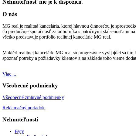
Nehnuteľnosť nie je k dispozícii.
O nás
MG real je realitná kancelária, ktorej hlavnou činnosťou je sprostre
čo predurčuje spoločnosť za odborníka s patričnými skúsenosťami na t
všetko predstavuje portfolio realitnej kancelárie MG real.
Makléri realitnej kancelárie MG real sú progresívne vyvíjajúci sa tí
spoznať potreby a požiadavky klientov a na základe toho vieme doda
Viac ...
Všeobecné podmienky
Všeobecné zmluvné podmienky
Reklamačný poriadok
Nehnuteľnosti
Byty