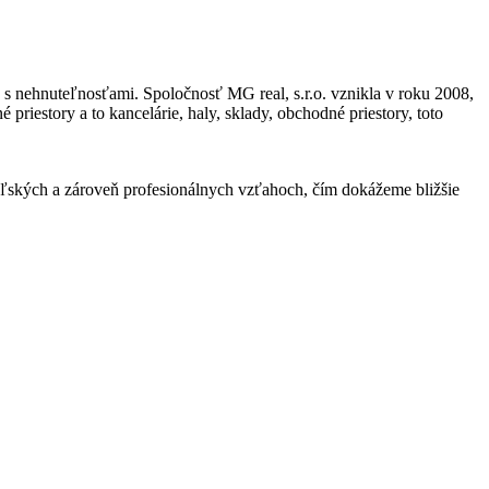
d s nehnuteľnosťami. Spoločnosť MG real, s.r.o. vznikla v roku 2008,
riestory a to kancelárie, haly, sklady, obchodné priestory, toto
ateľských a zároveň profesionálnych vzťahoch, čím dokážeme bližšie