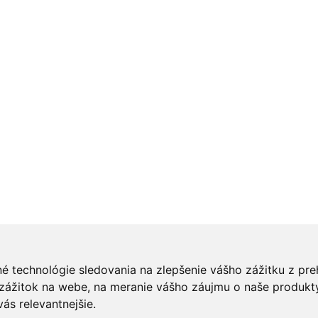
é technológie sledovania na zlepšenie vášho zážitku z pre
 zážitok na webe
,
na meranie vášho záujmu o naše produkt
ás relevantnejšie
.
ia
.