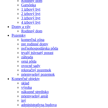
Rodinný dom
Garsónka
1 izbový byt
2 izbový byt
3 izbový byt
4 izbový byt
Domy a vily
Rodinný dom
Pozemky
komerčná zóna
pre rodinné domy
poľnohospodárska pôda
trvalý trávnatý porast
záhrada
orná pôda
ovocné sady
rekreačný pozemok
priemyselný pozemok
Komerčné objekty
sklad
výroba
nákupné stredisko
priemyselný areál
iný
administratívna budova