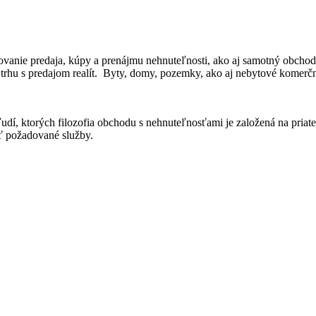
dkovanie predaja, kúpy a prenájmu nehnuteľnosti, ako aj samotný obcho
rhu s predajom realít. Byty, domy, pozemky, ako aj nebytové komerčné p
m ľudí, ktorých filozofia obchodu s nehnuteľnosťami je založená na pri
ť požadované služby.