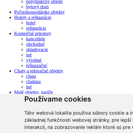
polyfunkčný objekt
bytový dom
Poľnohospodárske objekty
Hotely a reštaurácie
hotel
reštaurácia
Komerčné priestory
kancelárie
obchodné
skladovacie
iné
výrobné
reštauračné
Chaty a rekreačné objekty
chata
chalupa
iné
Malé objekty, garáže
Používame cookies
Garáž jednotlivá
Garáž hromadná
Táto webová lokalita používa súbory cookie a in
Menu
základnej funkčnosti webovej stránky
,
pre lepší
Ponuka
Novostavby
O nás
Makléri
GDPR
Kontakt
interakcií
,
na zobrazovanie reklám ktoré sú pre v
2026 © MG real, s.r.o. - Všetky práva vyhradené.
Nastavenie súkrom