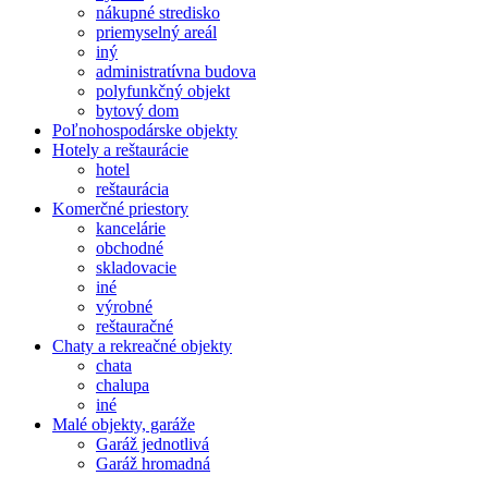
nákupné stredisko
priemyselný areál
iný
administratívna budova
polyfunkčný objekt
bytový dom
Poľnohospodárske objekty
Hotely a reštaurácie
hotel
reštaurácia
Komerčné priestory
kancelárie
obchodné
skladovacie
iné
výrobné
reštauračné
Chaty a rekreačné objekty
chata
chalupa
iné
Malé objekty, garáže
Garáž jednotlivá
Garáž hromadná