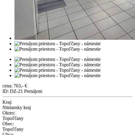
cena: 763,- €
ID: DZ-21
Prenájom
Kraj:
Nitriansky kraj
Okres:
Topoľčany
Obec:
Topoľčany
Ulica: