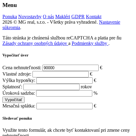
Menu
Ponuka
Novostavby
O nás
Makléri
GDPR
Kontakt
2026 © MG real, s.r.o. - Všetky práva vyhradené.
Nastavenie
súkromia
.
Táto stránka je chránená službou reCAPTCHA a platia pre ňu
Zásady ochrany osobných údajov
a
Podmienky služby
.
Vypočítať úver
Cena nehnuteľnosti:
€
Vlastné zdroje:
€
Výška hypotéky:
€
Splatnosť:
rokov
Úroková sadzba:
%
Mesačná splátka:
€
Sledovať ponuku
Využite tento formulár, ak chcete byť kontaktovaní pri zmene ceny
nehnuteľnosti.