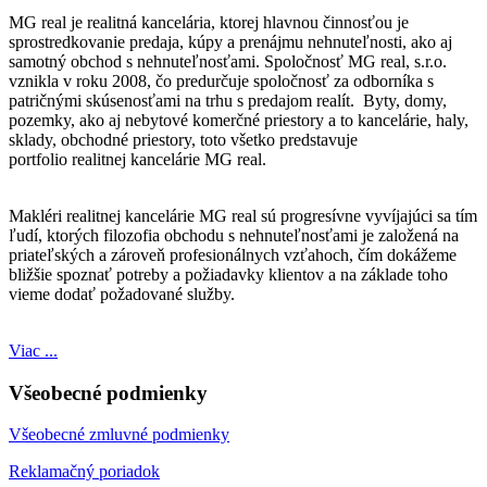
MG real je realitná kancelária, ktorej hlavnou činnosťou je
sprostredkovanie predaja, kúpy a prenájmu nehnuteľnosti, ako aj
samotný obchod s nehnuteľnosťami. Spoločnosť MG real, s.r.o.
vznikla v roku 2008, čo predurčuje spoločnosť za odborníka s
patričnými skúsenosťami na trhu s predajom realít. Byty, domy,
pozemky, ako aj nebytové komerčné priestory a to kancelárie, haly,
sklady, obchodné priestory, toto všetko predstavuje
portfolio realitnej kancelárie MG real.
Makléri realitnej kancelárie MG real sú progresívne vyvíjajúci sa tím
ľudí, ktorých filozofia obchodu s nehnuteľnosťami je založená na
priateľských a zároveň profesionálnych vzťahoch, čím dokážeme
bližšie spoznať potreby a požiadavky klientov a na základe toho
vieme dodať požadované služby.
Viac ...
Všeobecné podmienky
Všeobecné zmluvné podmienky
Reklamačný poriadok