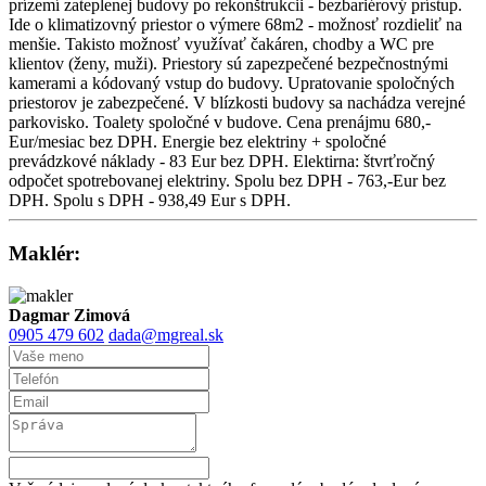
prízemí zateplenej budovy po rekonštrukcii - bezbariérový prístup.
Ide o klimatizovný priestor o výmere 68m2 - možnosť rozdieliť na
menšie. Takisto možnosť využívať čakáren, chodby a WC pre
klientov (ženy, muži). Priestory sú zapezpečené bezpečnostnými
kamerami a kódovaný vstup do budovy. Upratovanie spoločných
priestorov je zabezpečené. V blízkosti budovy sa nachádza verejné
parkovisko. Toalety spoločné v budove. Cena prenájmu 680,-
Eur/mesiac bez DPH. Energie bez elektriny + spoločné
prevádzkové náklady - 83 Eur bez DPH. Elektirna: štvrťročný
odpočet spotrebovanej elektriny. Spolu bez DPH - 763,-Eur bez
DPH. Spolu s DPH - 938,49 Eur s DPH.
Maklér:
Dagmar Zimová
0905 479 602
dada@mgreal.sk