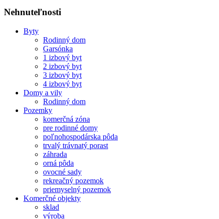
Nehnuteľnosti
Byty
Rodinný dom
Garsónka
1 izbový byt
2 izbový byt
3 izbový byt
4 izbový byt
Domy a vily
Rodinný dom
Pozemky
komerčná zóna
pre rodinné domy
poľnohospodárska pôda
trvalý trávnatý porast
záhrada
orná pôda
ovocné sady
rekreačný pozemok
priemyselný pozemok
Komerčné objekty
sklad
výroba