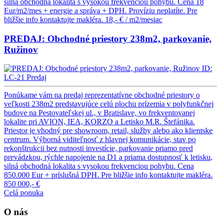
silná obchodná lokalita s vysokou frekvenciou pohybu. Cena 18
Eur/m2/mes + energie a správa + DPH. Províziu neplatíte. Pre
bližšie info kontaktujte makléra.
18,- € / m2/mesiac
PREDAJ: Obchodné priestory 238m2, parkovanie,
Ružinov
ID:
LC-21
Predaj
Ponúkame vám na predaj reprezentatívne obchodné priestory o
veľkosti 238m2 predstavujúce celú plochu prízemia v polyfunkčnej
budove na Pestovateľskej ul., v Bratislave, vo frekventovanej
lokalite pri AVION, IEA, KORZO a Letisko M.R. Štefánika.
Priestor je vhodný pre showroom, retail, služby alebo ako klientske
centrum. Výborná viditeľnosť z hlavnej komunikácie, stav po
rekonštrukcii bez nutnosti investície, parkovanie priamo pred
prevádzkou, rýchle napojenie na D1 a priama dostupnosť k letisku,
silná obchodná lokalita s vysokou frekvenciou pohybu. Cena
850.000 Eur + príslušná DPH. Pre bližšie info kontaktujte makléra.
850 000,- €
Celá ponuka
O nás