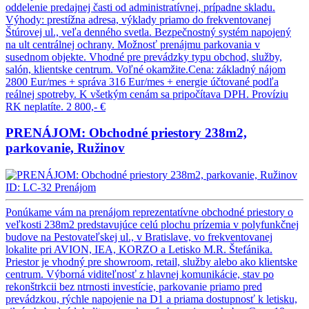
oddelenie predajnej časti od administratívnej, prípadne skladu.
Výhody: prestížna adresa, výklady priamo do frekventovanej
Štúrovej ul., veľa denného svetla. Bezpečnostný systém napojený
na ult centrálnej ochrany. Možnosť prenájmu parkovania v
susednom objekte. Vhodné pre prevádzky typu obchod, služby,
salón, klientske centrum. Voľné okamžite.Cena: základný nájom
2800 Eur/mes + správa 316 Eur/mes + energie účtované podľa
reálnej spotreby. K všetkým cenám sa pripočítava DPH. Províziu
RK neplatíte.
2 800,- €
PRENÁJOM: Obchodné priestory 238m2,
parkovanie, Ružinov
ID: LC-32
Prenájom
Ponúkame vám na prenájom reprezentatívne obchodné priestory o
veľkosti 238m2 predstavujúce celú plochu prízemia v polyfunkčnej
budove na Pestovateľskej ul., v Bratislave, vo frekventovanej
lokalite pri AVION, IEA, KORZO a Letisko M.R. Štefánika.
Priestor je vhodný pre showroom, retail, služby alebo ako klientske
centrum. Výborná viditeľnosť z hlavnej komunikácie, stav po
rekonštrkcii bez ntrnosti investície, parkovanie priamo pred
prevádzkou, rýchle napojenie na D1 a priama dostupnosť k letisku,