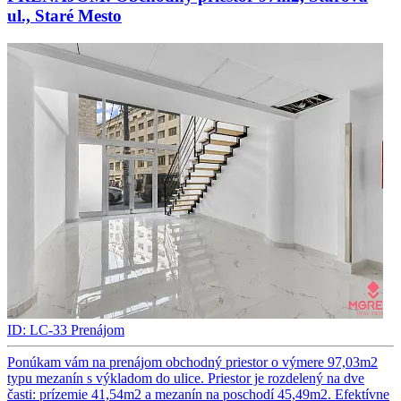
ul., Staré Mesto
ID: LC-33
Prenájom
Ponúkam vám na prenájom obchodný priestor o výmere 97,03m2
typu mezanín s výkladom do ulice. Priestor je rozdelený na dve
časti: prízemie 41,54m2 a mezanín na poschodí 45,49m2. Efektívne