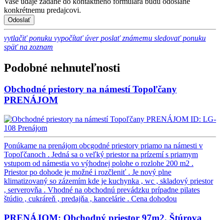
Vaše údaje zadané do kontaktného formulára budú odoslané
konkrétnemu predajcovi.
vytlačiť ponuku
vypočítať úver
poslať známemu
sledovať ponuku
späť na zoznam
Podobné nehnuteľnosti
Obchodné priestory na námestí Topoľčany
PRENÁJOM
ID: LG-
108
Prenájom
Ponúkame na prenájom obcgodné priestory priamo na námesti v
Topoľčanoch . Jedná sa o veľký priestor na prízemí s priamym
vstupom od námestia vo výhodnej polohe o rozlohe 200 m2 .
Priestor po dohode je možné i rozčleniť . Je nový plne
klimatizovaný so zázemím kde je kuchynka , wc , skladový priestor
, serverovňa . Vhodné na obchodnú prevádzku prípadne pilates
štúdio , cukráreň , predajňa , kancelárie .
Cena dohodou
PRENÁJOM: Obchodný priestor 97m2, Štúrova