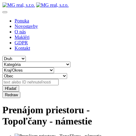
Ponuka
Novostavby
O nás
Makléri
GDPR
Kontakt
Prenájom priestoru -
Topoľčany - námestie