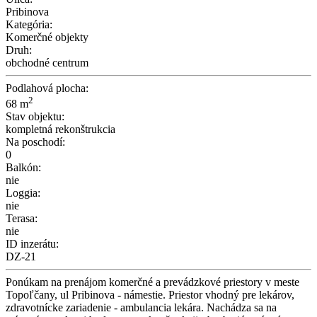
Pribinova
Kategória:
Komerčné objekty
Druh:
obchodné centrum
Podlahová plocha:
2
68 m
Stav objektu:
kompletná rekonštrukcia
Na poschodí:
0
Balkón:
nie
Loggia:
nie
Terasa:
nie
ID inzerátu:
DZ-21
Ponúkam na prenájom komerčné a prevádzkové priestory v meste
Topoľčany, ul Pribinova - námestie. Priestor vhodný pre lekárov,
zdravotnícke zariadenie - ambulancia lekára. Nachádza sa na