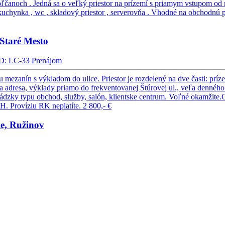
čanoch . Jedná sa o veľký priestor na prízemí s priamym vstupom od 
uchynka , wc , skladový priestor , serverovňa . Vhodné na obchodnú pre
Staré Mesto
D: LC-33
Prenájom
ezanín s výkladom do ulice. Priestor je rozdelený na dve časti: prí
žna adresa, výklady priamo do frekventovanej Štúrovej ul., veľa denného
zky typu obchod, služby, salón, klientske centrum. Voľné okamžite.
H. Províziu RK neplatíte.
2 800,- €
e, Ružinov