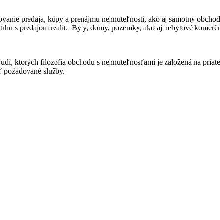
dkovanie predaja, kúpy a prenájmu nehnuteľnosti, ako aj samotný obcho
rhu s predajom realít. Byty, domy, pozemky, ako aj nebytové komerčné p
m ľudí, ktorých filozofia obchodu s nehnuteľnosťami je založená na pri
ť požadované služby.