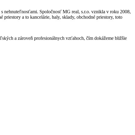
d s nehnuteľnosťami. Spoločnosť MG real, s.r.o. vznikla v roku 2008,
riestory a to kancelárie, haly, sklady, obchodné priestory, toto
ateľských a zároveň profesionálnych vzťahoch, čím dokážeme bližšie