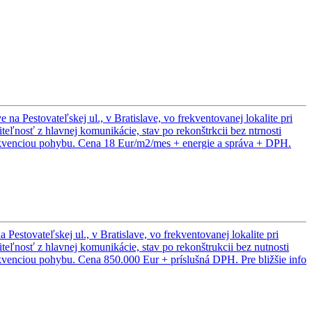
 Pestovateľskej ul., v Bratislave, vo frekventovanej lokalite pri
ľnosť z hlavnej komunikácie, stav po rekonštrkcii bez ntrnosti
frekvenciou pohybu. Cena 18 Eur/m2/mes + energie a správa + DPH.
stovateľskej ul., v Bratislave, vo frekventovanej lokalite pri
eľnosť z hlavnej komunikácie, stav po rekonštrukcii bez nutnosti
ekvenciou pohybu. Cena 850.000 Eur + príslušná DPH. Pre bližšie info