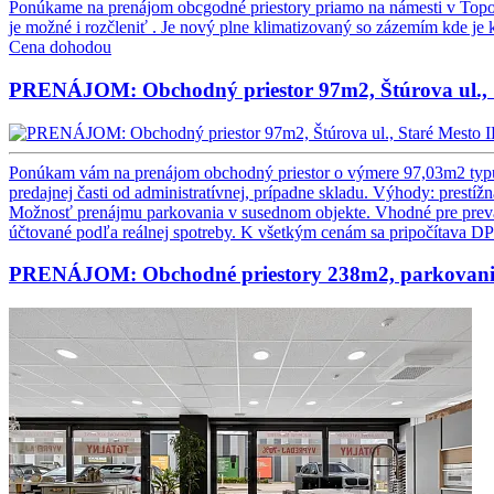
Ponúkame na prenájom obcgodné priestory priamo na námesti v Topoľ
je možné i rozčleniť . Je nový plne klimatizovaný so zázemím kde je k
Cena dohodou
PRENÁJOM: Obchodný priestor 97m2, Štúrova ul., 
I
Ponúkam vám na prenájom obchodný priestor o výmere 97,03m2 typu m
predajnej časti od administratívnej, prípadne skladu. Výhody: prestí
Možnosť prenájmu parkovania v susednom objekte. Vhodné pre prevád
účtované podľa reálnej spotreby. K všetkým cenám sa pripočítava DP
PRENÁJOM: Obchodné priestory 238m2, parkovani