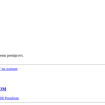
emu predajcovi.
ť na zoznam
JOM
108
Prenájom