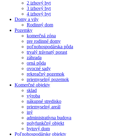
2 izbový byt
3 izbový byt
4 izbový byt
Domy a vily
Rodinný dom
Pozemky
komerčná zóna
pre rodinné domy
poľnohospodárska pôda
trvalý trávnatý porast
záhrada
orná pôda
ovocné sady
rekreačný pozemok
priemyselný pozemok
Komerčné objekty
sklad
výroba
nákupné stredisko
priemyselný areál
iný
administratívna budova
polyfunkčný objekt
bytový dom
Poľnohospodárske objekty