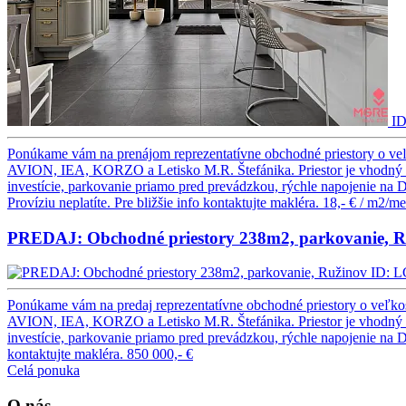
ID
Ponúkame vám na prenájom reprezentatívne obchodné priestory o veľko
AVION, IEA, KORZO a Letisko M.R. Štefánika. Priestor je vhodný pre 
investície, parkovanie priamo pred prevádzkou, rýchle napojenie na 
Províziu neplatíte. Pre bližšie info kontaktujte makléra.
18,- € / m2/me
PREDAJ: Obchodné priestory 238m2, parkovanie, R
ID: L
Ponúkame vám na predaj reprezentatívne obchodné priestory o veľkost
AVION, IEA, KORZO a Letisko M.R. Štefánika. Priestor je vhodný pre
investície, parkovanie priamo pred prevádzkou, rýchle napojenie na 
kontaktujte makléra.
850 000,- €
Celá ponuka
O nás