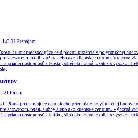
: LC-32
Prenájom
sti 238m2 predstavujúce celú plochu prízemia v polyfunkčnej budove na
showroom, retail, služby alebo ako klientske centrum. Výborná vidite
D1 a priama dostupnosť k letisku, silná obchodná lokalita s vysokou 
siac
užinov
C-21
Predaj
i 238m2 predstavujúce celú plochu prízemia v polyfunkčnej budove na Pe
 showroom, retail, služby alebo ako klientske centrum. Výborná vidit
D1 a priama dostupnosť k letisku, silná obchodná lokalita s vysokou fr