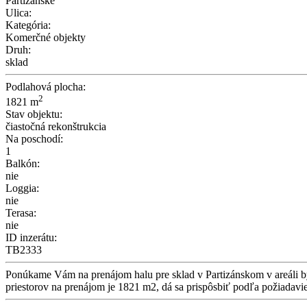
Partizánske
Ulica:
Kategória:
Komerčné objekty
Druh:
sklad
Podlahová plocha:
2
1821 m
Stav objektu:
čiastočná rekonštrukcia
Na poschodí:
1
Balkón:
nie
Loggia:
nie
Terasa:
nie
ID inzerátu:
TB2333
Ponúkame Vám na prenájom halu pre sklad v Partizánskom v areáli bý
priestorov na prenájom je 1821 m2, dá sa prispôsbiť podľa požiadavi