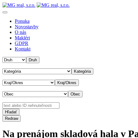
Ponuka
Novostavby
O nás
Makléri
GDPR
Kontakt
Druh
Kategória
Kraj/Okres
Obec
Na prenájom skladová hala v P