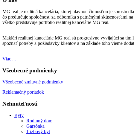
MG real je realitná kancelária, ktorej hlavnou činnosťou je sprostre
čo predurčuje spoločnosť za odborníka s patričnými skúsenosťami na t
všetko predstavuje portfolio realitnej kancelárie MG real.
Makléri realitnej kancelárie MG real sú progresívne vyvíjajúci sa tí
spoznať potreby a požiadavky klientov a na základe toho vieme doda
Viac ...
Všeobecné podmienky
Všeobecné zmluvné podmienky
Reklamačný poriadok
Nehnuteľnosti
Byty
Rodinný dom
Garsónka
1 izbový byt