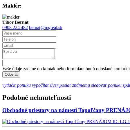
Maklér:
Tibor Bernát
0908 224 482
bernat@mgreal.sk
Vaše údaje zadané do kontaktného formulára budú odoslané konkrétn
vytlačiť ponuku
vypočítať úver
poslať známemu
sledovať ponuku
spä
+
Podobné nehnuteľnosti
−
Obchodné priestory na námestí Topoľčany PRENÁ
ID: LG-