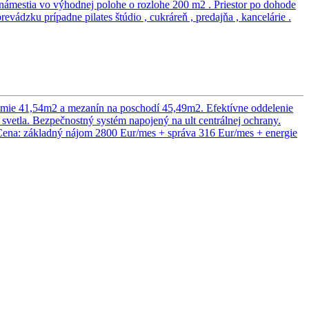
námestia vo výhodnej polohe o rozlohe 200 m2 . Priestor po dohode
vádzku prípadne pilates štúdio , cukráreň , predajňa , kancelárie .
zemie 41,54m2 a mezanín na poschodí 45,49m2. Efektívne oddelenie
 svetla. Bezpečnostný systém napojený na ult centrálnej ochrany.
Cena: základný nájom 2800 Eur/mes + správa 316 Eur/mes + energie