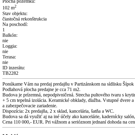
Plocha pozemku:
2
102 m
Stav objektu:
čiastočná rekonštrukcia
Na poschodí:
1
Balkón:
nie
Loggia:
nie
Terasa:
nie
ID inzerátu:
TB2282
Ponúkame Vám na predaj predajňu v Partizánskom na sídlisku Šípok v 
Podlahová plocha predajne je cca 71 m2.
Budova je prízemná, nepodpivničená. Strecha pultového tvaru s kryt
+ 5 cm tepelná izolácia. Keramické obklady, dlažba. Vstupné dvere a 
a zabezpečovacie zariadenie.
Dispozícia: 2x predajňa, 2 x sklad, kancelária, šatňa a WC.
Budova sa dá využiť aj na iné účely ako kancelárie, kadernícky salón
Cena 110 000,- EUR. Pri vážnom a serióznom jednaní dohoda na ce