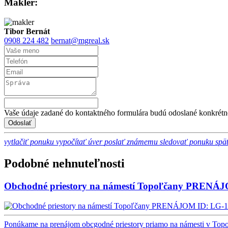
Maklér:
Tibor Bernát
0908 224 482
bernat@mgreal.sk
Vaše údaje zadané do kontaktného formulára budú odoslané konkrétn
vytlačiť ponuku
vypočítať úver
poslať známemu
sledovať ponuku
spä
Podobné nehnuteľnosti
Obchodné priestory na námestí Topoľčany PRENÁ
ID: LG-
Ponúkame na prenájom obcgodné priestory priamo na námesti v Topoľ