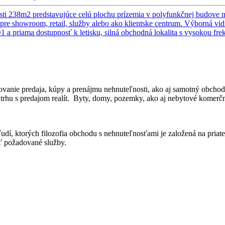
i 238m2 predstavujúce celú plochu prízemia v polyfunkčnej budove na Pe
 showroom, retail, služby alebo ako klientske centrum. Výborná vidit
D1 a priama dostupnosť k letisku, silná obchodná lokalita s vysokou fr
dkovanie predaja, kúpy a prenájmu nehnuteľnosti, ako aj samotný obcho
rhu s predajom realít. Byty, domy, pozemky, ako aj nebytové komerčné p
m ľudí, ktorých filozofia obchodu s nehnuteľnosťami je založená na pri
ť požadované služby.