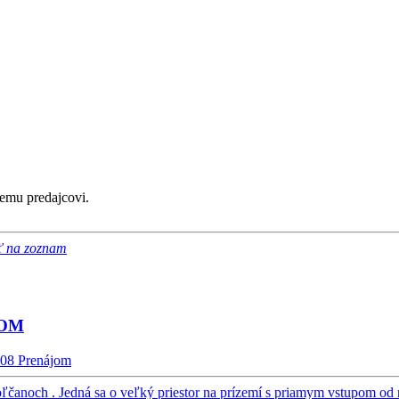
emu predajcovi.
ť na zoznam
JOM
108
Prenájom
čanoch . Jedná sa o veľký priestor na prízemí s priamym vstupom od 