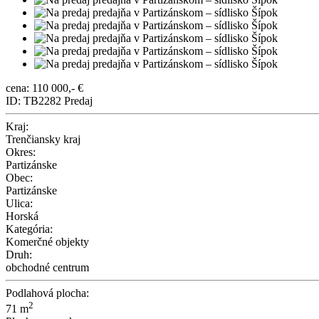
cena: 110 000,- €
ID: TB2282
Predaj
Kraj:
Trenčiansky kraj
Okres:
Partizánske
Obec:
Partizánske
Ulica:
Horská
Kategória:
Komerčné objekty
Druh:
obchodné centrum
Podlahová plocha:
2
71 m