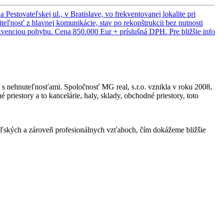
stovateľskej ul., v Bratislave, vo frekventovanej lokalite pri
eľnosť z hlavnej komunikácie, stav po rekonštrukcii bez nutnosti
ekvenciou pohybu. Cena 850.000 Eur + príslušná DPH. Pre bližšie info
d s nehnuteľnosťami. Spoločnosť MG real, s.r.o. vznikla v roku 2008,
riestory a to kancelárie, haly, sklady, obchodné priestory, toto
ateľských a zároveň profesionálnych vzťahoch, čím dokážeme bližšie