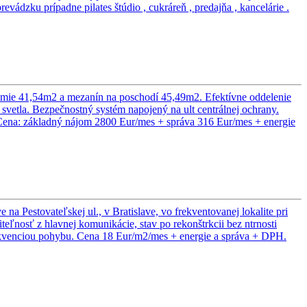
vádzku prípadne pilates štúdio , cukráreň , predajňa , kancelárie .
zemie 41,54m2 a mezanín na poschodí 45,49m2. Efektívne oddelenie
 svetla. Bezpečnostný systém napojený na ult centrálnej ochrany.
Cena: základný nájom 2800 Eur/mes + správa 316 Eur/mes + energie
 Pestovateľskej ul., v Bratislave, vo frekventovanej lokalite pri
ľnosť z hlavnej komunikácie, stav po rekonštrkcii bez ntrnosti
frekvenciou pohybu. Cena 18 Eur/m2/mes + energie a správa + DPH.