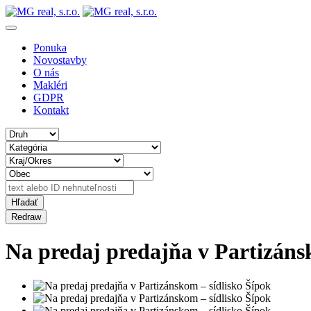
Ponuka
Novostavby
O nás
Makléri
GDPR
Kontakt
Na predaj predajňa v Partizáns