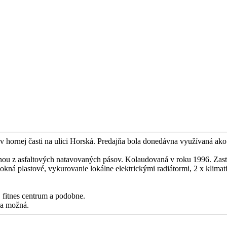
hornej časti na ulici Horská. Predajňa bola donedávna využívaná ako p
inou z asfaltových natavovaných pásov. Kolaudovaná v roku 1996. Zas
okná plastové, vykurovanie lokálne elektrickými radiátormi, 2 x klimat
, fitnes centrum a podobne.
na možná.