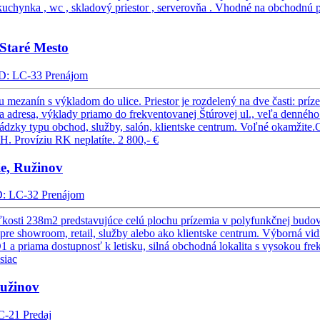
uchynka , wc , skladový priestor , serverovňa . Vhodné na obchodnú pre
Staré Mesto
D: LC-33
Prenájom
ezanín s výkladom do ulice. Priestor je rozdelený na dve časti: prí
žna adresa, výklady priamo do frekventovanej Štúrovej ul., veľa denného
zky typu obchod, služby, salón, klientske centrum. Voľné okamžite.
H. Províziu RK neplatíte.
2 800,- €
e, Ružinov
D: LC-32
Prenájom
sti 238m2 predstavujúce celú plochu prízemia v polyfunkčnej budove na
showroom, retail, služby alebo ako klientske centrum. Výborná vidite
D1 a priama dostupnosť k letisku, silná obchodná lokalita s vysokou 
siac
užinov
C-21
Predaj