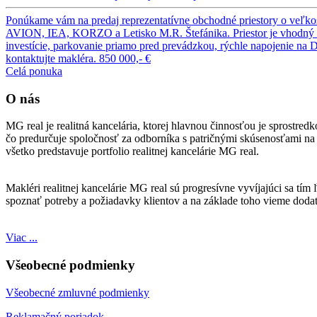
Ponúkame vám na predaj reprezentatívne obchodné priestory o veľkost
AVION, IEA, KORZO a Letisko M.R. Štefánika. Priestor je vhodný pre
investície, parkovanie priamo pred prevádzkou, rýchle napojenie na 
kontaktujte makléra.
850 000,- €
Celá ponuka
O nás
MG real je realitná kancelária, ktorej hlavnou činnosťou je sprostre
čo predurčuje spoločnosť za odborníka s patričnými skúsenosťami na t
všetko predstavuje portfolio realitnej kancelárie MG real.
Makléri realitnej kancelárie MG real sú progresívne vyvíjajúci sa tí
spoznať potreby a požiadavky klientov a na základe toho vieme doda
Viac ...
Všeobecné podmienky
Všeobecné zmluvné podmienky
Reklamačný poriadok