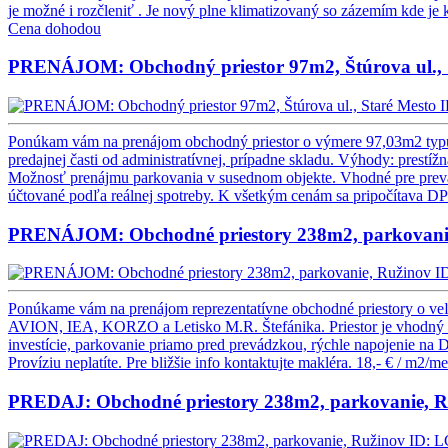
je možné i rozčleniť . Je nový plne klimatizovaný so zázemím kde je k
Cena dohodou
PRENÁJOM: Obchodný priestor 97m2, Štúrova ul., 
I
Ponúkam vám na prenájom obchodný priestor o výmere 97,03m2 typu m
predajnej časti od administratívnej, prípadne skladu. Výhody: prestí
Možnosť prenájmu parkovania v susednom objekte. Vhodné pre prevád
účtované podľa reálnej spotreby. K všetkým cenám sa pripočítava DP
PRENÁJOM: Obchodné priestory 238m2, parkovani
I
Ponúkame vám na prenájom reprezentatívne obchodné priestory o veľko
AVION, IEA, KORZO a Letisko M.R. Štefánika. Priestor je vhodný pre 
investície, parkovanie priamo pred prevádzkou, rýchle napojenie na 
Províziu neplatíte. Pre bližšie info kontaktujte makléra.
18,- € / m2/me
PREDAJ: Obchodné priestory 238m2, parkovanie, R
ID: L