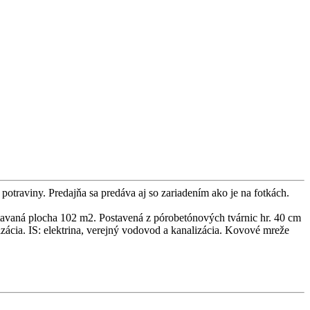
otraviny. Predajňa sa predáva aj so zariadením ako je na fotkách.
tavaná plocha 102 m2. Postavená z pórobetónových tvárnic hr. 40 cm
izácia. IS: elektrina, verejný vodovod a kanalizácia. Kovové mreže