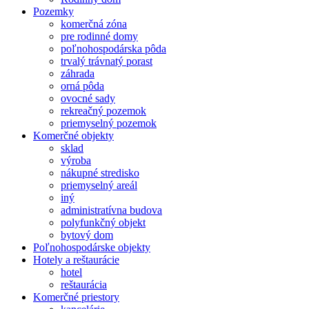
Pozemky
komerčná zóna
pre rodinné domy
poľnohospodárska pôda
trvalý trávnatý porast
záhrada
orná pôda
ovocné sady
rekreačný pozemok
priemyselný pozemok
Komerčné objekty
sklad
výroba
nákupné stredisko
priemyselný areál
iný
administratívna budova
polyfunkčný objekt
bytový dom
Poľnohospodárske objekty
Hotely a reštaurácie
hotel
reštaurácia
Komerčné priestory