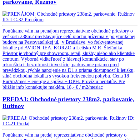
parkovanie, Ružinov
ID: LC-32
Prenájom
Ponúkame vám na prenájom reprezentatívne obchodné priestory o
veľkosti 238m2 predstavujúce celú plochu prízemia v polyfunkčnej
budove na Pestovateľskej ul., v Bratislave, vo frekventovanej
lokalite pri AVION, IEA, KORZO a Letisko M.R. Štefánika.
Priestor je vhodný pre showroom, retail, služby alebo ako klientske
centrum. Výborná viditeľnosť z hlavnej komunikácie, stav po
rekonštrkcii bez ntrnosti investície, parkovanie priamo pred
prevádzkou, rýchle napojenie na D1 a priama dostupnosť k letisku,
silná obchodná lokalita s vysokou frekvenciou pohybu. Cena 18
Eur/m2/mes + energie a správa + DPH. Províziu neplatíte. Pre
bližšie info kontaktujte makléra.
18,- € / m2/mesiac
PREDAJ: Obchodné priestory 238m2, parkovanie,
Ružinov
ID:
LC-21
Predaj
Ponúkame vám na predaj reprezentatívne obchodné priestory o