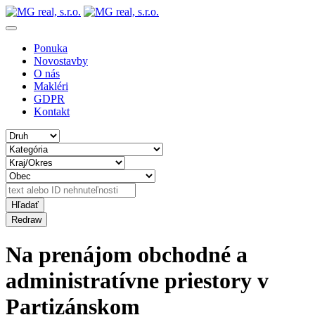
Ponuka
Novostavby
O nás
Makléri
GDPR
Kontakt
Na prenájom obchodné a
administratívne priestory v
Partizánskom