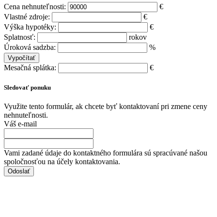
Cena nehnuteľnosti:
€
Vlastné zdroje:
€
Výška hypotéky:
€
Splatnosť:
rokov
Úroková sadzba:
%
Mesačná splátka:
€
Sledovať ponuku
Využite tento formulár, ak chcete byť kontaktovaní pri zmene ceny
nehnuteľnosti.
Váš e-mail
Vami zadané údaje do kontaktného formulára sú spracúvané našou
spoločnosťou na účely kontaktovania.