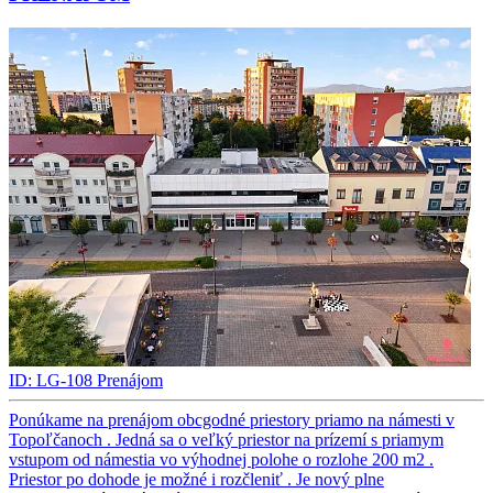
ID: LG-108
Prenájom
Ponúkame na prenájom obcgodné priestory priamo na námesti v
Topoľčanoch . Jedná sa o veľký priestor na prízemí s priamym
vstupom od námestia vo výhodnej polohe o rozlohe 200 m2 .
Priestor po dohode je možné i rozčleniť . Je nový plne