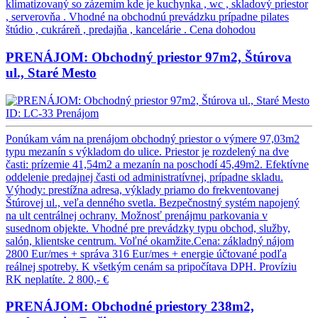
klimatizovaný so zázemím kde je kuchynka , wc , skladový priestor
, serverovňa . Vhodné na obchodnú prevádzku prípadne pilates
štúdio , cukráreň , predajňa , kancelárie .
Cena dohodou
PRENÁJOM: Obchodný priestor 97m2, Štúrova
ul., Staré Mesto
ID: LC-33
Prenájom
Ponúkam vám na prenájom obchodný priestor o výmere 97,03m2
typu mezanín s výkladom do ulice. Priestor je rozdelený na dve
časti: prízemie 41,54m2 a mezanín na poschodí 45,49m2. Efektívne
oddelenie predajnej časti od administratívnej, prípadne skladu.
Výhody: prestížna adresa, výklady priamo do frekventovanej
Štúrovej ul., veľa denného svetla. Bezpečnostný systém napojený
na ult centrálnej ochrany. Možnosť prenájmu parkovania v
susednom objekte. Vhodné pre prevádzky typu obchod, služby,
salón, klientske centrum. Voľné okamžite.Cena: základný nájom
2800 Eur/mes + správa 316 Eur/mes + energie účtované podľa
reálnej spotreby. K všetkým cenám sa pripočítava DPH. Províziu
RK neplatíte.
2 800,- €
PRENÁJOM: Obchodné priestory 238m2,