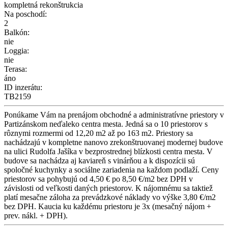
kompletná rekonštrukcia
Na poschodí:
2
Balkón:
nie
Loggia:
nie
Terasa:
áno
ID inzerátu:
TB2159
Ponúkame Vám na prenájom obchodné a administratívne priestory v
Partizánskom neďaleko centra mesta. Jedná sa o 10 priestorov s
rôznymi rozmermi od 12,20 m2 až po 163 m2. Priestory sa
nachádzajú v kompletne nanovo zrekonštruovanej modernej budove
na ulici Rudolfa Jašíka v bezprostrednej blízkosti centra mesta. V
budove sa nachádza aj kaviareň s vinárňou a k dispozícii sú
spoločné kuchynky a sociálne zariadenia na každom podlaží. Ceny
priestorov sa pohybujú od 4,50 € po 8,50 €/m2 bez DPH v
závislosti od veľkosti daných priestorov. K nájomnému sa taktiež
platí mesačne záloha za prevádzkové náklady vo výške 3,80 €/m2
bez DPH. Kaucia ku každému priestoru je 3x (mesačný nájom +
prev. nákl. + DPH).