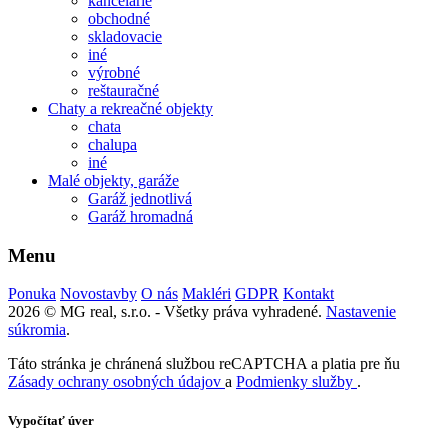
kancelárie
obchodné
skladovacie
iné
výrobné
reštauračné
Chaty a rekreačné objekty
chata
chalupa
iné
Malé objekty, garáže
Garáž jednotlivá
Garáž hromadná
Menu
Ponuka
Novostavby
O nás
Makléri
GDPR
Kontakt
2026 © MG real, s.r.o. - Všetky práva vyhradené.
Nastavenie
súkromia
.
Táto stránka je chránená službou reCAPTCHA a platia pre ňu
Zásady ochrany osobných údajov
a
Podmienky služby
.
Vypočítať úver