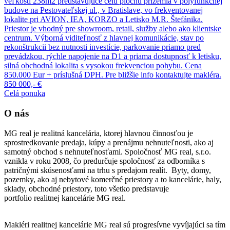
veľkosti 238m2 predstavujúce celú plochu prízemia v polyfunkčnej
budove na Pestovateľskej ul., v Bratislave, vo frekventovanej
lokalite pri AVION, IEA, KORZO a Letisko M.R. Štefánika.
Priestor je vhodný pre showroom, retail, služby alebo ako klientske
centrum. Výborná viditeľnosť z hlavnej komunikácie, stav po
rekonštrukcii bez nutnosti investície, parkovanie priamo pred
prevádzkou, rýchle napojenie na D1 a priama dostupnosť k letisku,
silná obchodná lokalita s vysokou frekvenciou pohybu. Cena
850.000 Eur + príslušná DPH. Pre bližšie info kontaktujte makléra.
850 000,- €
Celá ponuka
O nás
MG real je realitná kancelária, ktorej hlavnou činnosťou je
sprostredkovanie predaja, kúpy a prenájmu nehnuteľnosti, ako aj
samotný obchod s nehnuteľnosťami. Spoločnosť MG real, s.r.o.
vznikla v roku 2008, čo predurčuje spoločnosť za odborníka s
patričnými skúsenosťami na trhu s predajom realít. Byty, domy,
pozemky, ako aj nebytové komerčné priestory a to kancelárie, haly,
sklady, obchodné priestory, toto všetko predstavuje
portfolio realitnej kancelárie MG real.
Makléri realitnej kancelárie MG real sú progresívne vyvíjajúci sa tím