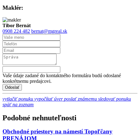
Maklér:
Tibor Bernát
0908 224 482
bernat@mgreal.sk
Vaše údaje zadané do kontaktného formulára budú odoslané
konkrétnemu predajcovi.
vytlačiť ponuku
vypočítať úver
poslať známemu
sledovať ponuku
späť na zoznam
Podobné nehnuteľnosti
Obchodné priestory na námestí Topoľčany
PRENÁJOM