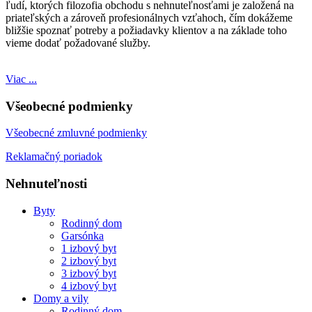
ľudí, ktorých filozofia obchodu s nehnuteľnosťami je založená na
priateľských a zároveň profesionálnych vzťahoch, čím dokážeme
bližšie spoznať potreby a požiadavky klientov a na základe toho
vieme dodať požadované služby.
Viac ...
Všeobecné podmienky
Všeobecné zmluvné podmienky
Reklamačný poriadok
Nehnuteľnosti
Byty
Rodinný dom
Garsónka
1 izbový byt
2 izbový byt
3 izbový byt
4 izbový byt
Domy a vily
Rodinný dom