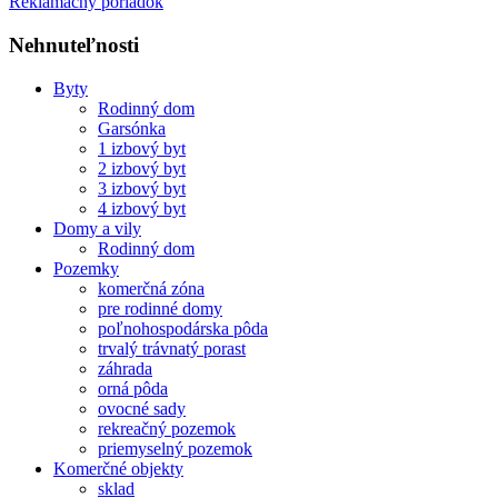
Reklamačný poriadok
Nehnuteľnosti
Byty
Rodinný dom
Garsónka
1 izbový byt
2 izbový byt
3 izbový byt
4 izbový byt
Domy a vily
Rodinný dom
Pozemky
komerčná zóna
pre rodinné domy
poľnohospodárska pôda
trvalý trávnatý porast
záhrada
orná pôda
ovocné sady
rekreačný pozemok
priemyselný pozemok
Komerčné objekty
sklad