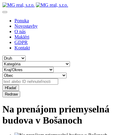
Ponuka
Novostavby
O nás
Makléri
GDPR
Kontakt
Na prenájom priemyselná
budova v Bošanoch