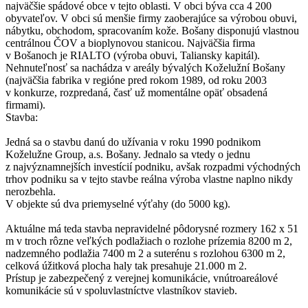
najväčšie spádové obce v tejto oblasti. V obci býva cca 4 200
obyvateľov. V obci sú menšie firmy zaoberajúce sa výrobou obuvi,
nábytku, obchodom, spracovaním kože. Bošany disponujú vlastnou
centrálnou ČOV a bioplynovou stanicou. Najväčšia firma
v Bošanoch je RIALTO (výroba obuvi, Taliansky kapitál).
Nehnuteľnosť sa nachádza v areály bývalých Koželužní Bošany
(najväčšia fabrika v regióne pred rokom 1989, od roku 2003
v konkurze, rozpredaná, časť už momentálne opäť obsadená
firmami).
Stavba:
Jedná sa o stavbu danú do užívania v roku 1990 podnikom
Koželužne Group, a.s. Bošany. Jednalo sa vtedy o jednu
z najvýznamnejších investícií podniku, avšak rozpadmi východných
trhov podniku sa v tejto stavbe reálna výroba vlastne naplno nikdy
nerozbehla.
V objekte sú dva priemyselné výťahy (do 5000 kg).
Aktuálne má teda stavba nepravidelné pôdorysné rozmery 162 x 51
m v troch rôzne veľkých podlažiach o rozlohe prízemia 8200 m 2,
nadzemného podlažia 7400 m 2 a suterénu s rozlohou 6300 m 2,
celková úžitková plocha haly tak presahuje 21.000 m 2.
Prístup je zabezpečený z verejnej komunikácie, vnútroareálové
komunikácie sú v spoluvlastníctve vlastníkov stavieb.