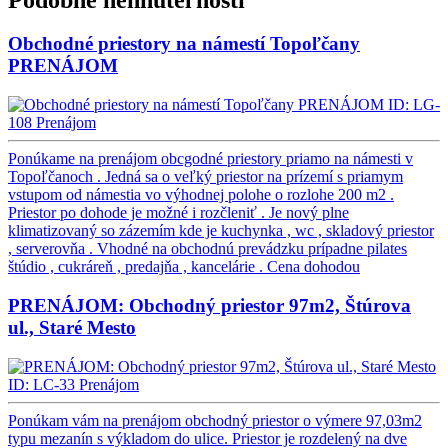
Obchodné priestory na námestí Topoľčany
PRENÁJOM
ID: LG-
108
Prenájom
Ponúkame na prenájom obcgodné priestory priamo na námesti v
Topoľčanoch . Jedná sa o veľký priestor na prízemí s priamym
vstupom od námestia vo výhodnej polohe o rozlohe 200 m2 .
Priestor po dohode je možné i rozčleniť . Je nový plne
klimatizovaný so zázemím kde je kuchynka , wc , skladový priestor
, serverovňa . Vhodné na obchodnú prevádzku prípadne pilates
štúdio , cukráreň , predajňa , kancelárie .
Cena dohodou
PRENÁJOM: Obchodný priestor 97m2, Štúrova
ul., Staré Mesto
ID: LC-33
Prenájom
Ponúkam vám na prenájom obchodný priestor o výmere 97,03m2
typu mezanín s výkladom do ulice. Priestor je rozdelený na dve