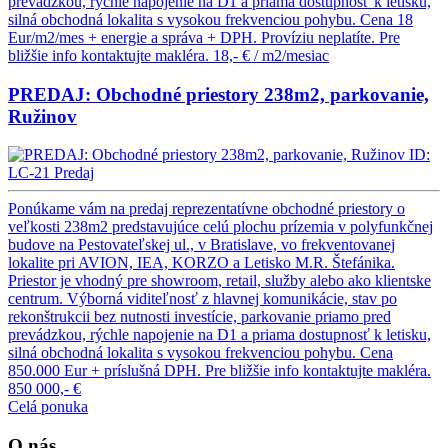
prevádzkou, rýchle napojenie na D1 a priama dostupnosť k letisku,
silná obchodná lokalita s vysokou frekvenciou pohybu. Cena 18
Eur/m2/mes + energie a správa + DPH. Províziu neplatíte. Pre
bližšie info kontaktujte makléra.
18,- € / m2/mesiac
PREDAJ: Obchodné priestory 238m2, parkovanie,
Ružinov
ID:
LC-21
Predaj
Ponúkame vám na predaj reprezentatívne obchodné priestory o
veľkosti 238m2 predstavujúce celú plochu prízemia v polyfunkčnej
budove na Pestovateľskej ul., v Bratislave, vo frekventovanej
lokalite pri AVION, IEA, KORZO a Letisko M.R. Štefánika.
Priestor je vhodný pre showroom, retail, služby alebo ako klientske
centrum. Výborná viditeľnosť z hlavnej komunikácie, stav po
rekonštrukcii bez nutnosti investície, parkovanie priamo pred
prevádzkou, rýchle napojenie na D1 a priama dostupnosť k letisku,
silná obchodná lokalita s vysokou frekvenciou pohybu. Cena
850.000 Eur + príslušná DPH. Pre bližšie info kontaktujte makléra.
850 000,- €
Celá ponuka
O nás