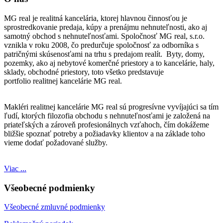
MG real je realitná kancelária, ktorej hlavnou činnosťou je
sprostredkovanie predaja, kúpy a prenájmu nehnuteľnosti, ako aj
samotný obchod s nehnuteľnosťami. Spoločnosť MG real, s.r.o.
vznikla v roku 2008, čo predurčuje spoločnosť za odborníka s
patričnými skúsenosťami na trhu s predajom realít. Byty, domy,
pozemky, ako aj nebytové komerčné priestory a to kancelárie, haly,
sklady, obchodné priestory, toto všetko predstavuje
portfolio realitnej kancelárie MG real.
Makléri realitnej kancelárie MG real sú progresívne vyvíjajúci sa tím
ľudí, ktorých filozofia obchodu s nehnuteľnosťami je založená na
priateľských a zároveň profesionálnych vzťahoch, čím dokážeme
bližšie spoznať potreby a požiadavky klientov a na základe toho
vieme dodať požadované služby.
Viac ...
Všeobecné podmienky
Všeobecné zmluvné podmienky