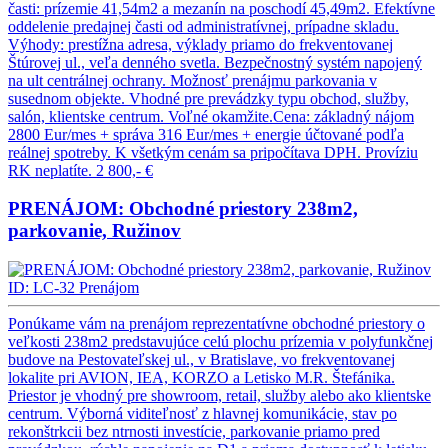
časti: prízemie 41,54m2 a mezanín na poschodí 45,49m2. Efektívne
oddelenie predajnej časti od administratívnej, prípadne skladu.
Výhody: prestížna adresa, výklady priamo do frekventovanej
Štúrovej ul., veľa denného svetla. Bezpečnostný systém napojený
na ult centrálnej ochrany. Možnosť prenájmu parkovania v
susednom objekte. Vhodné pre prevádzky typu obchod, služby,
salón, klientske centrum. Voľné okamžite.Cena: základný nájom
2800 Eur/mes + správa 316 Eur/mes + energie účtované podľa
reálnej spotreby. K všetkým cenám sa pripočítava DPH. Províziu
RK neplatíte.
2 800,- €
PRENÁJOM: Obchodné priestory 238m2,
parkovanie, Ružinov
ID: LC-32
Prenájom
Ponúkame vám na prenájom reprezentatívne obchodné priestory o
veľkosti 238m2 predstavujúce celú plochu prízemia v polyfunkčnej
budove na Pestovateľskej ul., v Bratislave, vo frekventovanej
lokalite pri AVION, IEA, KORZO a Letisko M.R. Štefánika.
Priestor je vhodný pre showroom, retail, služby alebo ako klientske
centrum. Výborná viditeľnosť z hlavnej komunikácie, stav po
rekonštrkcii bez ntrnosti investície, parkovanie priamo pred