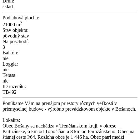
Druh:
sklad
Podlahová plocha:
2
21000 m
Stav objektu:
pôvodný stav
Na poschodí:
3
Balkón:
nie
Loggia:
nie
Terasa:
nie
ID inzerátu:
TB492
Ponúkame Vám na prenájom priestory rôznych veľkostí v
priemyselnej budove - výrobno prevádzkovom objekte v Bošanoch.
Lokalita:
Obec Bošany sa nachádza v Trenčianskom kraji, v okrese
Partizánske, 6 km od Topoľčian a 8 km od Partizánskeho. Obec na
štátnej ceste I/64. Rozloha obce je 1 446 ha. Obec patrí medzi