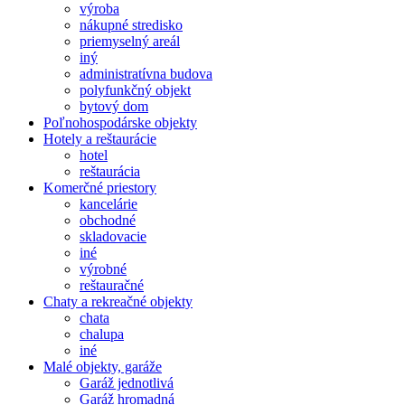
výroba
nákupné stredisko
priemyselný areál
iný
administratívna budova
polyfunkčný objekt
bytový dom
Poľnohospodárske objekty
Hotely a reštaurácie
hotel
reštaurácia
Komerčné priestory
kancelárie
obchodné
skladovacie
iné
výrobné
reštauračné
Chaty a rekreačné objekty
chata
chalupa
iné
Malé objekty, garáže
Garáž jednotlivá
Garáž hromadná