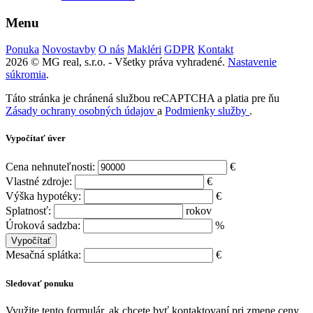
Menu
Ponuka
Novostavby
O nás
Makléri
GDPR
Kontakt
2026 © MG real, s.r.o. - Všetky práva vyhradené.
Nastavenie
súkromia
.
Táto stránka je chránená službou reCAPTCHA a platia pre ňu
Zásady ochrany osobných údajov
a
Podmienky služby
.
Vypočítať úver
Cena nehnuteľnosti:
€
Vlastné zdroje:
€
Výška hypotéky:
€
Splatnosť:
rokov
Úroková sadzba:
%
Mesačná splátka:
€
Sledovať ponuku
Využite tento formulár, ak chcete byť kontaktovaní pri zmene ceny