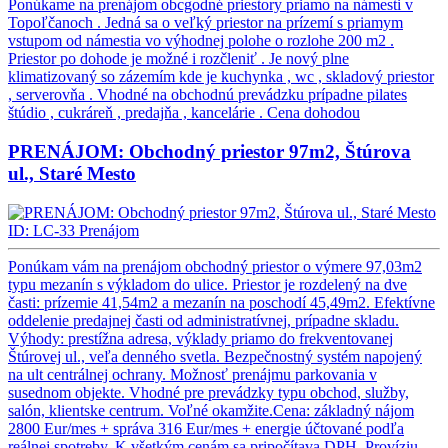
Ponúkame na prenájom obcgodné priestory priamo na námesti v
Topoľčanoch . Jedná sa o veľký priestor na prízemí s priamym
vstupom od námestia vo výhodnej polohe o rozlohe 200 m2 .
Priestor po dohode je možné i rozčleniť . Je nový plne
klimatizovaný so zázemím kde je kuchynka , wc , skladový priestor
, serverovňa . Vhodné na obchodnú prevádzku prípadne pilates
štúdio , cukráreň , predajňa , kancelárie .
Cena dohodou
PRENÁJOM: Obchodný priestor 97m2, Štúrova
ul., Staré Mesto
ID: LC-33
Prenájom
Ponúkam vám na prenájom obchodný priestor o výmere 97,03m2
typu mezanín s výkladom do ulice. Priestor je rozdelený na dve
časti: prízemie 41,54m2 a mezanín na poschodí 45,49m2. Efektívne
oddelenie predajnej časti od administratívnej, prípadne skladu.
Výhody: prestížna adresa, výklady priamo do frekventovanej
Štúrovej ul., veľa denného svetla. Bezpečnostný systém napojený
na ult centrálnej ochrany. Možnosť prenájmu parkovania v
susednom objekte. Vhodné pre prevádzky typu obchod, služby,
salón, klientske centrum. Voľné okamžite.Cena: základný nájom
2800 Eur/mes + správa 316 Eur/mes + energie účtované podľa
reálnej spotreby. K všetkým cenám sa pripočítava DPH. Províziu