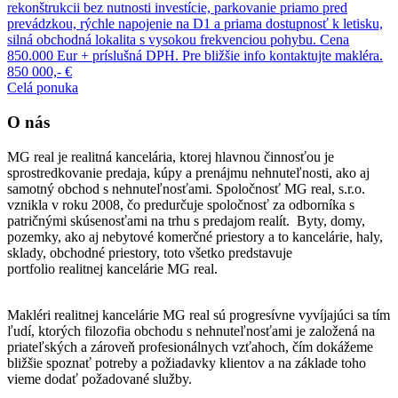
rekonštrukcii bez nutnosti investície, parkovanie priamo pred
prevádzkou, rýchle napojenie na D1 a priama dostupnosť k letisku,
silná obchodná lokalita s vysokou frekvenciou pohybu. Cena
850.000 Eur + príslušná DPH. Pre bližšie info kontaktujte makléra.
850 000,- €
Celá ponuka
O nás
MG real je realitná kancelária, ktorej hlavnou činnosťou je
sprostredkovanie predaja, kúpy a prenájmu nehnuteľnosti, ako aj
samotný obchod s nehnuteľnosťami. Spoločnosť MG real, s.r.o.
vznikla v roku 2008, čo predurčuje spoločnosť za odborníka s
patričnými skúsenosťami na trhu s predajom realít. Byty, domy,
pozemky, ako aj nebytové komerčné priestory a to kancelárie, haly,
sklady, obchodné priestory, toto všetko predstavuje
portfolio realitnej kancelárie MG real.
Makléri realitnej kancelárie MG real sú progresívne vyvíjajúci sa tím
ľudí, ktorých filozofia obchodu s nehnuteľnosťami je založená na
priateľských a zároveň profesionálnych vzťahoch, čím dokážeme
bližšie spoznať potreby a požiadavky klientov a na základe toho
vieme dodať požadované služby.