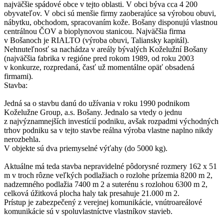
najväčšie spádové obce v tejto oblasti. V obci býva cca 4 200
obyvateľov. V obci sú menšie firmy zaoberajúce sa výrobou obuvi,
nábytku, obchodom, spracovaním kože. Bošany disponujú vlastnou
centrálnou ČOV a bioplynovou stanicou. Najväčšia firma
v Bošanoch je RIALTO (výroba obuvi, Taliansky kapitál).
Nehnuteľnosť sa nachádza v areály bývalých Koželužní Bošany
(najväčšia fabrika v regióne pred rokom 1989, od roku 2003
v konkurze, rozpredaná, časť už momentálne opäť obsadená
firmami).
Stavba:
Jedná sa o stavbu danú do užívania v roku 1990 podnikom
Koželužne Group, a.s. Bošany. Jednalo sa vtedy o jednu
z najvýznamnejších investícií podniku, avšak rozpadmi východných
trhov podniku sa v tejto stavbe reálna výroba vlastne naplno nikdy
nerozbehla.
V objekte sú dva priemyselné výťahy (do 5000 kg).
Aktuálne má teda stavba nepravidelné pôdorysné rozmery 162 x 51
m v troch rôzne veľkých podlažiach o rozlohe prízemia 8200 m 2,
nadzemného podlažia 7400 m 2 a suterénu s rozlohou 6300 m 2,
celková úžitková plocha haly tak presahuje 21.000 m 2.
Prístup je zabezpečený z verejnej komunikácie, vnútroareálové
komunikácie sú v spoluvlastníctve vlastníkov stavieb.