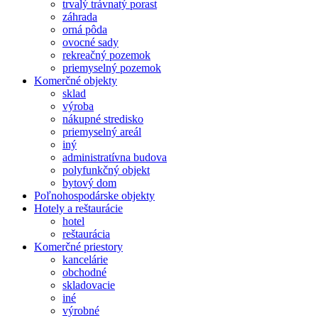
trvalý trávnatý porast
záhrada
orná pôda
ovocné sady
rekreačný pozemok
priemyselný pozemok
Komerčné objekty
sklad
výroba
nákupné stredisko
priemyselný areál
iný
administratívna budova
polyfunkčný objekt
bytový dom
Poľnohospodárske objekty
Hotely a reštaurácie
hotel
reštaurácia
Komerčné priestory
kancelárie
obchodné
skladovacie
iné
výrobné