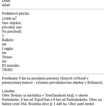
Druh:
sklad
Podlahová plocha:
2
21000 m
Stav objektu:
pôvodný stav
Na poschodí:
3
Balkón:
nie
Loggia:
nie
Terasa:
nie
ID inzerátu:
TB492
Ponúkame Vám na prenájom priestory rôznych veľkostí v
priemyselnej budove - výrobno prevádzkovom objekte v Bošanoch.
Lokalita:
Obec Bošany sa nachádza v Trenčianskom kraji, v okrese
Partizánske, 6 km od Topoľčian a 8 km od Partizánskeho. Obec na
štátnej ceste I/64. Rozloha obce je 1 446 ha. Obec patrí medzi