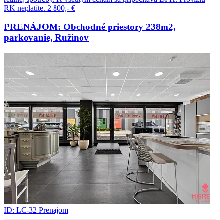
RK neplatíte.
2 800,- €
PRENÁJOM: Obchodné priestory 238m2,
parkovanie, Ružinov
ID: LC-32
Prenájom