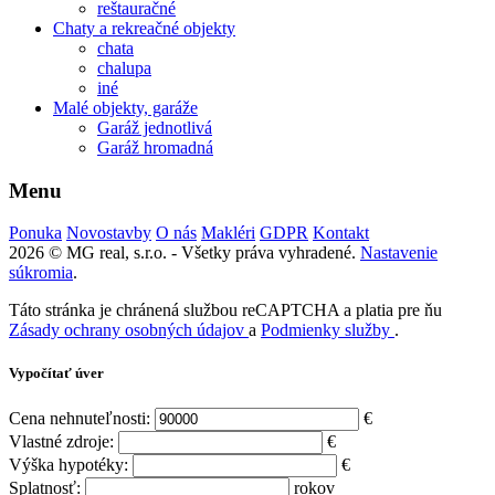
reštauračné
Chaty a rekreačné objekty
chata
chalupa
iné
Malé objekty, garáže
Garáž jednotlivá
Garáž hromadná
Menu
Ponuka
Novostavby
O nás
Makléri
GDPR
Kontakt
2026 © MG real, s.r.o. - Všetky práva vyhradené.
Nastavenie
súkromia
.
Táto stránka je chránená službou reCAPTCHA a platia pre ňu
Zásady ochrany osobných údajov
a
Podmienky služby
.
Vypočítať úver
Cena nehnuteľnosti:
€
Vlastné zdroje:
€
Výška hypotéky:
€
Splatnosť:
rokov