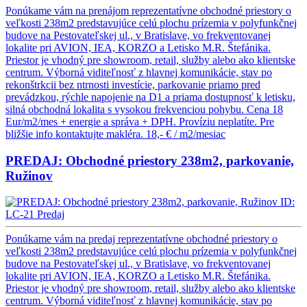
Ponúkame vám na prenájom reprezentatívne obchodné priestory o
veľkosti 238m2 predstavujúce celú plochu prízemia v polyfunkčnej
budove na Pestovateľskej ul., v Bratislave, vo frekventovanej
lokalite pri AVION, IEA, KORZO a Letisko M.R. Štefánika.
Priestor je vhodný pre showroom, retail, služby alebo ako klientske
centrum. Výborná viditeľnosť z hlavnej komunikácie, stav po
rekonštrkcii bez ntrnosti investície, parkovanie priamo pred
prevádzkou, rýchle napojenie na D1 a priama dostupnosť k letisku,
silná obchodná lokalita s vysokou frekvenciou pohybu. Cena 18
Eur/m2/mes + energie a správa + DPH. Províziu neplatíte. Pre
bližšie info kontaktujte makléra.
18,- € / m2/mesiac
PREDAJ: Obchodné priestory 238m2, parkovanie,
Ružinov
ID:
LC-21
Predaj
Ponúkame vám na predaj reprezentatívne obchodné priestory o
veľkosti 238m2 predstavujúce celú plochu prízemia v polyfunkčnej
budove na Pestovateľskej ul., v Bratislave, vo frekventovanej
lokalite pri AVION, IEA, KORZO a Letisko M.R. Štefánika.
Priestor je vhodný pre showroom, retail, služby alebo ako klientske
centrum. Výborná viditeľnosť z hlavnej komunikácie, stav po