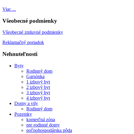
Viac ...
Všeobecné podmienky
Všeobecné zmluvné podmienky
Reklamačný poriadok
Nehnuteľnosti
Byty
Rodinný dom
Garsónka
1 izbový byt
2 izbový byt
3 izbový byt
4 izbový byt
Domy a vily
Rodinný dom
Pozemky
komerčná zóna
pre rodinné domy
poľnohospodárska pôda