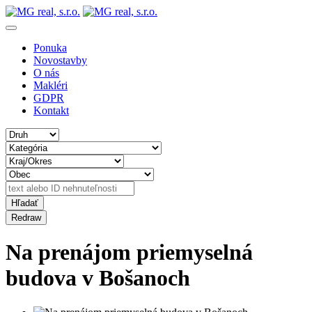
Ponuka
Novostavby
O nás
Makléri
GDPR
Kontakt
Na prenájom priemyselná
budova v Bošanoch