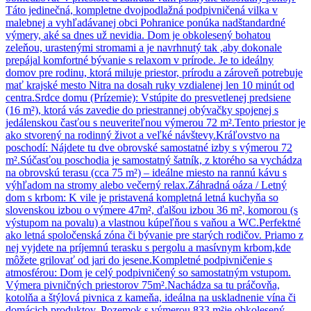
Táto jedinečná, kompletne dvojpodlažná podpivničená vilka v
malebnej a vyhľadávanej obci Pohranice ponúka nadštandardné
výmery, aké sa dnes už nevidia. Dom je obkolesený bohatou
zeleňou, urastenými stromami a je navrhnutý tak ,aby dokonale
prepájal komfortné bývanie s relaxom v prírode. Je to ideálny
domov pre rodinu, ktorá miluje priestor, prírodu a zároveň potrebuje
mať krajské mesto Nitra na dosah ruky vzdialenej len 10 minút od
centra. ​Srdce domu (Prízemie): Vstúpite do presvetlenej predsiene
(16 m²), ktorá vás zavedie do priestrannej obývačky spojenej s
jedálenskou časťou s neuveriteľnou výmerou 72 m².Tento priestor je
ako stvorený na rodinný život a veľké návštevy. ​Kráľovstvo na
poschodí: Nájdete tu dve obrovské samostatné izby s výmerou 72
m².Súčasťou poschodia je samostatný šatník, z ktorého sa vychádza
na obrovskú terasu (cca 75 m²) – ideálne miesto na rannú kávu s
výhľadom na stromy alebo večerný relax. ​Záhradná oáza / Letný
dom s krbom: K vile je pristavená kompletná letná kuchyňa so
slovenskou izbou o výmere 47m², ďalšou izbou 36 m², komorou (s
výstupom na povalu) a vlastnou kúpeľňou s vaňou a WC.Perfektné
ako letná spoločenská zóna či bývanie pre starých rodičov. Priamo z
nej vyjdete na príjemnú terasku s pergolu a masívnym krbom,kde
môžete grilovať od jari do jesene. ​Kompletné podpivničenie s
atmosférou: Dom je celý podpivničený so samostatným vstupom.
Výmera pivničných priestorov 75m².Nachádza sa tu práčovňa,
kotolňa a štýlová pivnica z kameňa, ideálna na uskladnenie vína či
domácich produktov. Pozemok s výmerou 833 m²je obkolesený