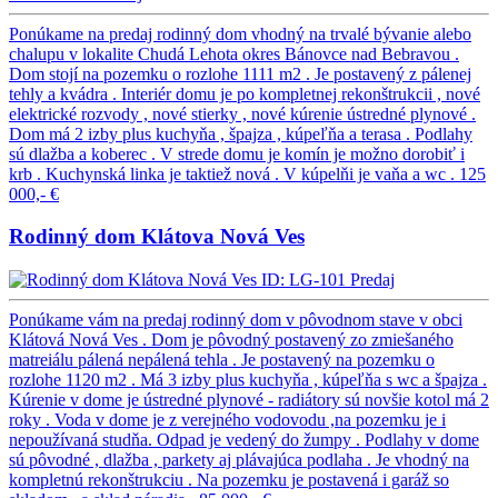
Ponúkame na predaj rodinný dom vhodný na trvalé bývanie alebo
chalupu v lokalite Chudá Lehota okres Bánovce nad Bebravou .
Dom stojí na pozemku o rozlohe 1111 m2 . Je postavený z pálenej
tehly a kvádra . Interiér domu je po kompletnej rekonštrukcii , nové
elektrické rozvody , nové stierky , nové kúrenie ústredné plynové .
Dom má 2 izby plus kuchyňa , špajza , kúpeľňa a terasa . Podlahy
sú dlažba a koberec . V strede domu je komín je možno dorobiť i
krb . Kuchynská linka je taktiež nová . V kúpelňi je vaňa a wc .
125
000,- €
Rodinný dom Klátova Nová Ves
ID: LG-101
Predaj
Ponúkame vám na predaj rodinný dom v pôvodnom stave v obci
Klátová Nová Ves . Dom je pôvodný postavený zo zmiešaného
matreiálu pálená nepálená tehla . Je postavený na pozemku o
rozlohe 1120 m2 . Má 3 izby plus kuchyňa , kúpeľňa s wc a špajza .
Kúrenie v dome je ústredné plynové - radiátory sú novšie kotol má 2
roky . Voda v dome je z verejného vodovodu ,na pozemku je i
nepoužívaná studňa. Odpad je vedený do žumpy . Podlahy v dome
sú pôvodné , dlažba , parkety aj plávajúca podlaha . Je vhodný na
kompletnú rekonštrukciu . Na pozemku je postavená i garáž so