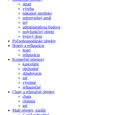
sklad
výroba
nákupné stredisko
priemyselný areál
iný
administratívna budova
polyfunkčný objekt
bytový dom
Poľnohospodárske objekty
Hotely a reštaurácie
hotel
reštaurácia
Komerčné priestory
kancelárie
obchodné
skladovacie
iné
výrobné
reštauračné
Chaty a rekreačné objekty
chata
chalupa
iné
Malé objekty, garáže
Garáž jednotlivá