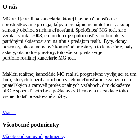
O nás
MG real je realitná kancelária, ktorej hlavnou činnosťou je
sprostredkovanie predaja, kúpy a prenájmu nehnuteľnosti, ako aj
samotný obchod s nehnuteľnosťami. Spoločnosť MG real, s.r.o.
vznikla v roku 2008, čo predurčuje spoločnosť za odborníka s
patričnými skúsenosťami na trhu s predajom realít. Byty, domy,
pozemky, ako aj nebytové komerčné priestory a to kancelárie, haly,
sklady, obchodné priestory, toto všetko predstavuje
portfolio realitnej kancelárie MG real.
Makléri realitnej kancelárie MG real sú progresívne vyvíjajúci sa tím
ľudí, ktorých filozofia obchodu s nehnuteľnosťami je založená na
priateľských a zároveň profesionálnych vzťahoch, čím dokážeme
bližšie spoznať potreby a požiadavky klientov a na základe toho
vieme dodať požadované služby.
Viac ...
Všeobecné podmienky
Všeobecné zmluvné podmienky