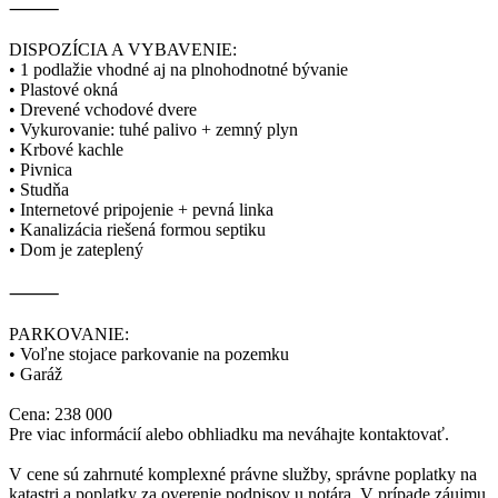
⸻
DISPOZÍCIA A VYBAVENIE:
• 1 podlažie vhodné aj na plnohodnotné bývanie
• Plastové okná
• Drevené vchodové dvere
• Vykurovanie: tuhé palivo + zemný plyn
• Krbové kachle
• Pivnica
• Studňa
• Internetové pripojenie + pevná linka
• Kanalizácia riešená formou septiku
• Dom je zateplený
⸻
PARKOVANIE:
• Voľne stojace parkovanie na pozemku
• Garáž
Cena: 238 000
Pre viac informácií alebo obhliadku ma neváhajte kontaktovať.
V cene sú zahrnuté komplexné právne služby, správne poplatky na
katastri a poplatky za overenie podpisov u notára. V prípade záujmu