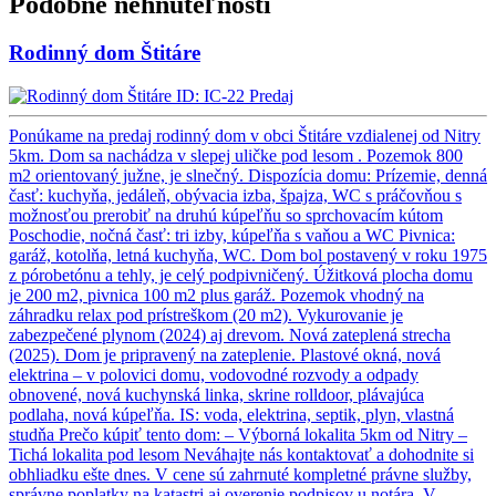
Podobné nehnuteľnosti
Rodinný dom Štitáre
ID: IC-22
Predaj
Ponúkame na predaj rodinný dom v obci Štitáre vzdialenej od Nitry
5km. Dom sa nachádza v slepej uličke pod lesom . Pozemok 800
m2 orientovaný južne, je slnečný. Dispozícia domu: Prízemie, denná
časť: kuchyňa, jedáleň, obývacia izba, špajza, WC s práčovňou s
možnosťou prerobiť na druhú kúpeľňu so sprchovacím kútom
Poschodie, nočná časť: tri izby, kúpeľňa s vaňou a WC Pivnica:
garáž, kotolňa, letná kuchyňa, WC. Dom bol postavený v roku 1975
z pórobetónu a tehly, je celý podpivničený. Úžitková plocha domu
je 200 m2, pivnica 100 m2 plus garáž. Pozemok vhodný na
záhradku relax pod prístreškom (20 m2). Vykurovanie je
zabezpečené plynom (2024) aj drevom. Nová zateplená strecha
(2025). Dom je pripravený na zateplenie. Plastové okná, nová
elektrina – v polovici domu, vodovodné rozvody a odpady
obnovené, nová kuchynská linka, skrine rolldoor, plávajúca
podlaha, nová kúpeľňa. IS: voda, elektrina, septik, plyn, vlastná
studňa Prečo kúpiť tento dom: – Výborná lokalita 5km od Nitry –
Tichá lokalita pod lesom Neváhajte nás kontaktovať a dohodnite si
obhliadku ešte dnes. V cene sú zahrnuté kompletné právne služby,
správne poplatky na katastri aj overenie podpisov u notára. V