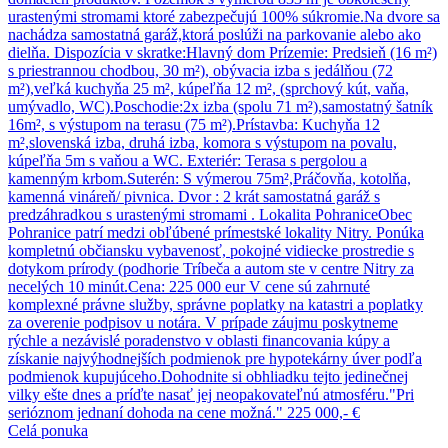
urastenými stromami ktoré zabezpečujú 100% súkromie.Na dvore sa
nachádza samostatná garáž,ktorá poslúži na parkovanie alebo ako
dielňa. Dispozícia v skratke: ​Hlavný dom Prízemie: Predsieň (16 m²)
s priestrannou chodbou, 30 m²), obývacia izba s jedálňou (72
m²),veľká kuchyňa 25 m², kúpeľňa 12 m², (sprchový kút, vaňa,
umývadlo, WC). ​Poschodie:2x izba (spolu 71 m²),samostatný šatník
16m², s výstupom na terasu (75 m²). ​Prístavba: Kuchyňa 12
m²,slovenská izba, druhá izba, komora s výstupom na povalu,
kúpeľňa 5m s vaňou a WC. Exteriér: Terasa s pergolou a
kamenným krbom. ​Suterén: S výmerou 75m²,Práčovňa, kotolňa,
kamenná vináreň/ pivnica. Dvor : 2 krát samostatná garáž s
predzáhradkou s urastenými stromami . Lokalita Pohranice ​Obec
Pohranice patrí medzi obľúbené prímestské lokality Nitry. Ponúka
kompletnú občiansku vybavenosť, pokojné vidiecke prostredie s
dotykom prírody (podhorie Tríbeča a autom ste v centre Nitry za
necelých 10 minút. ​Cena: 225 000 eur V cene sú zahrnuté
komplexné právne služby, správne poplatky na katastri a poplatky
za overenie podpisov u notára. V prípade záujmu poskytneme
rýchle a nezávislé poradenstvo v oblasti financovania kúpy a
získanie najvýhodnejších podmienok pre hypotekárny úver podľa
podmienok kupujúceho. ​Dohodnite si obhliadku tejto jedinečnej
vilky ešte dnes a príďte nasať jej neopakovateľnú atmosféru."Pri
serióznom jednaní dohoda na cene možná."
225 000,- €
Celá ponuka