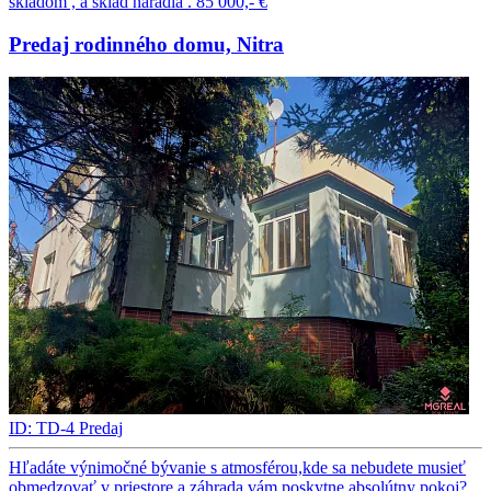
skladom , a sklad náradia .
85 000,- €
Predaj rodinného domu, Nitra
ID: TD-4
Predaj
Hľadáte výnimočné bývanie s atmosférou,kde sa nebudete musieť
obmedzovať v priestore a záhrada vám poskytne absolútny pokoj? ​