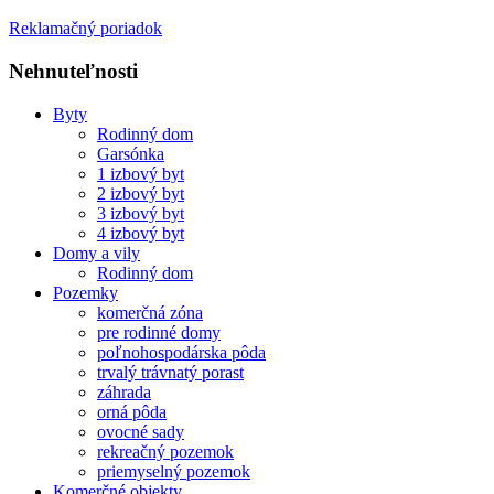
Reklamačný poriadok
Nehnuteľnosti
Byty
Rodinný dom
Garsónka
1 izbový byt
2 izbový byt
3 izbový byt
4 izbový byt
Domy a vily
Rodinný dom
Pozemky
komerčná zóna
pre rodinné domy
poľnohospodárska pôda
trvalý trávnatý porast
záhrada
orná pôda
ovocné sady
rekreačný pozemok
priemyselný pozemok
Komerčné objekty