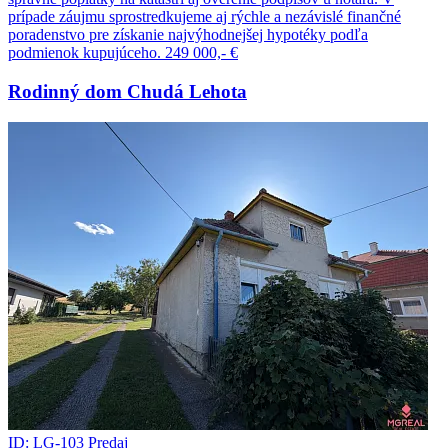
prípade záujmu sprostredkujeme aj rýchle a nezávislé finančné
poradenstvo pre získanie najvýhodnejšej hypotéky podľa
podmienok kupujúceho.
249 000,- €
Rodinný dom Chudá Lehota
ID: LG-103
Predaj