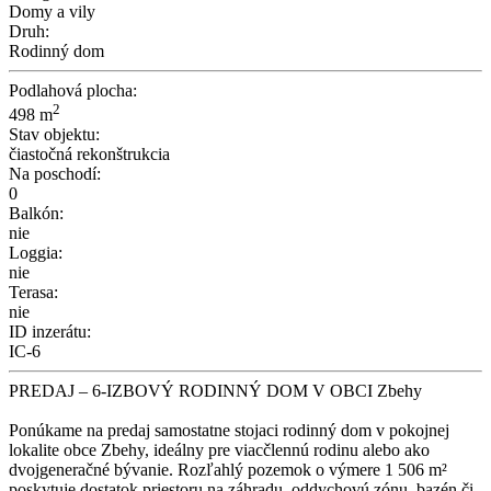
Domy a vily
Druh:
Rodinný dom
Podlahová plocha:
2
498 m
Stav objektu:
čiastočná rekonštrukcia
Na poschodí:
0
Balkón:
nie
Loggia:
nie
Terasa:
nie
ID inzerátu:
IC-6
PREDAJ – 6-IZBOVÝ RODINNÝ DOM V OBCI Zbehy
Ponúkame na predaj samostatne stojaci rodinný dom v pokojnej
lokalite obce Zbehy, ideálny pre viacčlennú rodinu alebo ako
dvojgeneračné bývanie. Rozľahlý pozemok o výmere 1 506 m²
poskytuje dostatok priestoru na záhradu, oddychovú zónu, bazén či