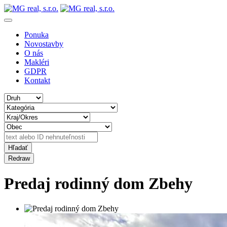
Ponuka
Novostavby
O nás
Makléri
GDPR
Kontakt
Predaj rodinný dom Zbehy