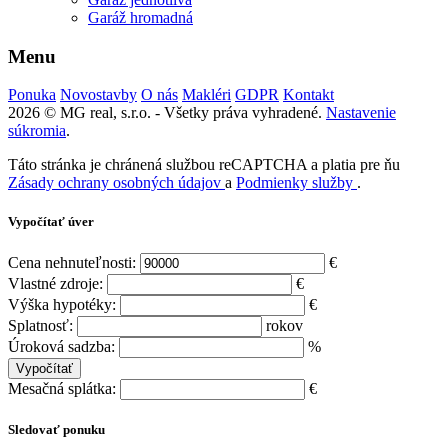
Garáž hromadná
Menu
Ponuka
Novostavby
O nás
Makléri
GDPR
Kontakt
2026 © MG real, s.r.o. - Všetky práva vyhradené.
Nastavenie
súkromia
.
Táto stránka je chránená službou reCAPTCHA a platia pre ňu
Zásady ochrany osobných údajov
a
Podmienky služby
.
Vypočítať úver
Cena nehnuteľnosti:
€
Vlastné zdroje:
€
Výška hypotéky:
€
Splatnosť:
rokov
Úroková sadzba:
%
Mesačná splátka:
€
Sledovať ponuku