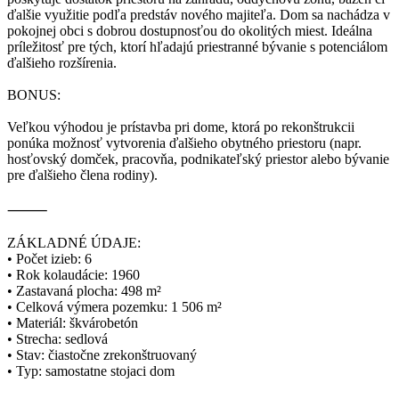
ďalšie využitie podľa predstáv nového majiteľa. Dom sa nachádza v
pokojnej obci s dobrou dostupnosťou do okolitých miest. Ideálna
príležitosť pre tých, ktorí hľadajú priestranné bývanie s potenciálom
ďalšieho rozšírenia.
BONUS:
Veľkou výhodou je prístavba pri dome, ktorá po rekonštrukcii
ponúka možnosť vytvorenia ďalšieho obytného priestoru (napr.
hosťovský domček, pracovňa, podnikateľský priestor alebo bývanie
pre ďalšieho člena rodiny).
⸻
ZÁKLADNÉ ÚDAJE:
• Počet izieb: 6
• Rok kolaudácie: 1960
• Zastavaná plocha: 498 m²
• Celková výmera pozemku: 1 506 m²
• Materiál: škvárobetón
• Strecha: sedlová
• Stav: čiastočne zrekonštruovaný
• Typ: samostatne stojaci dom