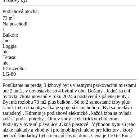
3 izbový byt
Podlahová plocha:
2
73 m
Na poschodí:
1
Balkón:
áno
Loggia:
nie
Terasa:
nie
ID inzerátu:
LG-80
Ponúkame na predaj 3-izbový byt s vlastnými parkovacími miestami
pre 2 autá , v novostavbe so 4 bytmi v obci Bošany . Jedná sa o 4
bytovku zkolaudovanú v roku 2024 a postavenú z pálenej tehly .
Byt má rozlohu 73 m2 plus balkón . Sú to 2 samostatné izby plus
šatník tretia izba obývačka je spojená s kuchuňou . Byt sa predáva
zariadený . Kúrenie je podlahové elektrické , každá izba sa ovláda
zvlásť podľa potreby . Ohrev vody je elektrickým bojlerom .
Podlahy v byte sú plávajúce .Okná plastové . Výhodou bytu sú jeho
nízke náklady a vhodný i pre imobilných alebo pre klientov , ktorý
nechcú štandartný byt a nemajú čas na dom . Cena je 150 tis Eur .