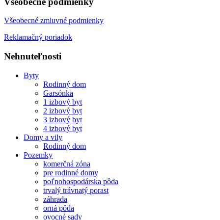
Všeobecné podmienky
Všeobecné zmluvné podmienky
Reklamačný poriadok
Nehnuteľnosti
Byty
Rodinný dom
Garsónka
1 izbový byt
2 izbový byt
3 izbový byt
4 izbový byt
Domy a vily
Rodinný dom
Pozemky
komerčná zóna
pre rodinné domy
poľnohospodárska pôda
trvalý trávnatý porast
záhrada
orná pôda
ovocné sady