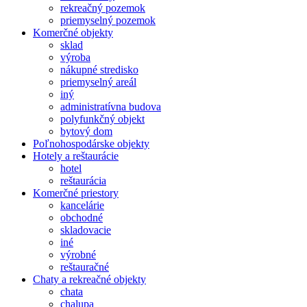
rekreačný pozemok
priemyselný pozemok
Komerčné objekty
sklad
výroba
nákupné stredisko
priemyselný areál
iný
administratívna budova
polyfunkčný objekt
bytový dom
Poľnohospodárske objekty
Hotely a reštaurácie
hotel
reštaurácia
Komerčné priestory
kancelárie
obchodné
skladovacie
iné
výrobné
reštauračné
Chaty a rekreačné objekty
chata
chalupa