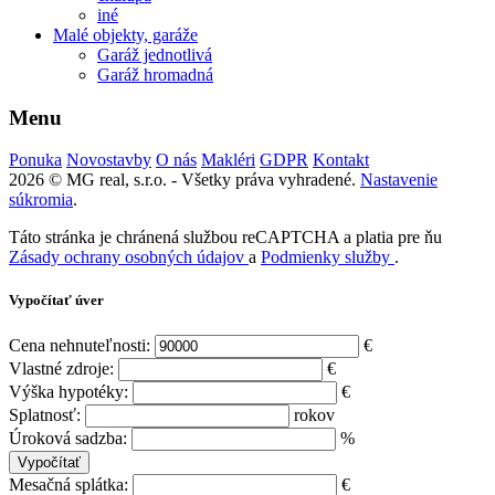
iné
Malé objekty, garáže
Garáž jednotlivá
Garáž hromadná
Menu
Ponuka
Novostavby
O nás
Makléri
GDPR
Kontakt
2026 © MG real, s.r.o. - Všetky práva vyhradené.
Nastavenie
súkromia
.
Táto stránka je chránená službou reCAPTCHA a platia pre ňu
Zásady ochrany osobných údajov
a
Podmienky služby
.
Vypočítať úver
Cena nehnuteľnosti:
€
Vlastné zdroje:
€
Výška hypotéky:
€
Splatnosť:
rokov
Úroková sadzba:
%
Mesačná splátka:
€