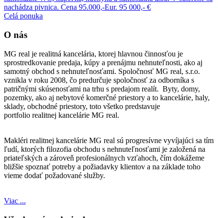
nachádza pivnica. Cena 95.000,-Eur.
95 000,- €
Celá ponuka
O nás
MG real je realitná kancelária, ktorej hlavnou činnosťou je
sprostredkovanie predaja, kúpy a prenájmu nehnuteľnosti, ako aj
samotný obchod s nehnuteľnosťami. Spoločnosť MG real, s.r.o.
vznikla v roku 2008, čo predurčuje spoločnosť za odborníka s
patričnými skúsenosťami na trhu s predajom realít. Byty, domy,
pozemky, ako aj nebytové komerčné priestory a to kancelárie, haly,
sklady, obchodné priestory, toto všetko predstavuje
portfolio realitnej kancelárie MG real.
Makléri realitnej kancelárie MG real sú progresívne vyvíjajúci sa tím
ľudí, ktorých filozofia obchodu s nehnuteľnosťami je založená na
priateľských a zároveň profesionálnych vzťahoch, čím dokážeme
bližšie spoznať potreby a požiadavky klientov a na základe toho
vieme dodať požadované služby.
Viac ...