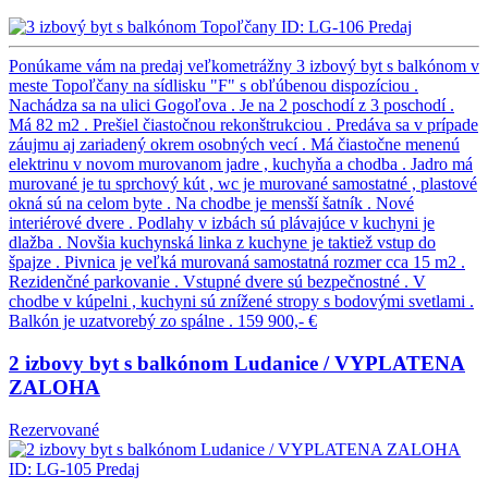
ID: LG-106
Predaj
Ponúkame vám na predaj veľkometrážny 3 izbový byt s balkónom v
meste Topoľčany na sídlisku "F" s obľúbenou dispozíciou .
Nachádza sa na ulici Gogoľova . Je na 2 poschodí z 3 poschodí .
Má 82 m2 . Prešiel čiastočnou rekonštrukciou . Predáva sa v prípade
záujmu aj zariadený okrem osobných vecí . Má čiastočne menenú
elektrinu v novom murovanom jadre , kuchyňa a chodba . Jadro má
murované je tu sprchový kút , wc je murované samostatné , plastové
okná sú na celom byte . Na chodbe je mensší šatník . Nové
interiérové dvere . Podlahy v izbách sú plávajúce v kuchyni je
dlažba . Novšia kuchynská linka z kuchyne je taktiež vstup do
špajze . Pivnica je veľká murovaná samostatná rozmer cca 15 m2 .
Rezidenčné parkovanie . Vstupné dvere sú bezpečnostné . V
chodbe v kúpelni , kuchyni sú znížené stropy s bodovými svetlami .
Balkón je uzatvorebý zo spálne .
159 900,- €
2 izbovy byt s balkónom Ludanice / VYPLATENA
ZALOHA
Rezervované
ID: LG-105
Predaj