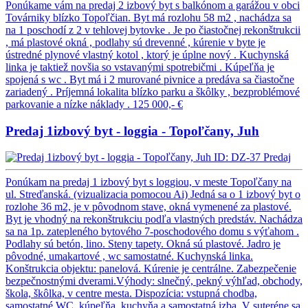
Ponúkame vám na predaj 2 izbový byt s balkónom a garážou v obci
Továrniky blízko Topoľčian. Byt má rozlohu 58 m2 , nachádza sa
na 1 poschodí z 2 v tehlovej bytovke . Je po čiastočnej rekonštrukcii
, má plastové okná , podlahy sú drevenné , kúrenie v byte je
ústredné plynové vlastný kotol , ktorý je úplne nový . Kuchynská
linka je taktiež novšia so vstavanými spotrebičmi . Kúpeľňa je
spojená s wc . Byt má i 2 murované pivnice a predáva sa čiastočne
zariadený . Príjemná lokalita blízko parku a škôlky , bezproblémové
parkovanie a nízke náklady .
125 000,- €
Predaj 1izbový byt - loggia - Topoľčany, Juh
ID: DZ-37
Predaj
Ponúkam na predaj 1 izbový byt s loggiou, v meste Topoľčany na
ul. Streďanská. (vizualizacia pomocou Ai) Jedná sa o 1 izbový byt o
rozlohe 36 m2, je v pôvodnom stave, okná vymenené za plastové.
Byt je vhodný na rekonštrukciu podľa vlastných predstáv. Nachádza
sa na 1p. zatepleného bytového 7-poschodového domu s výťahom .
Podlahy sú betón, lino. Steny tapety. Okná sú plastové. Jadro je
pôvodné, umakartové , wc samostatné. Kuchynská linka.
Konštrukcia objektu: panelová. Kúrenie je centrálne. Zabezpečenie
bezpečnostnými dverami.Výhody: slnečný, pekný výhľad, obchody,
škola, škôlka, v centre mesta. Dispozícia: vstupná chodba,
samostatné WC, kúpeľňa, kuchyňa a samostatná izba. V suteréne sa