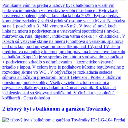
Ponúkame vám na predaj 2 izbový byt s balkónom a vlastným
parkovacím miestom v novostavbe v obci Ludanice . Bytovka je
postavená z pálenej tehly a kolaudácia bola 2025 . Byt sa predáva
kompletne zariadený stačí si priniesť osobné veci a bývat. Nachádza
sa na 1 poschodí z 3 . Má výmeru 45 m2 . V byte sú nová kuch
linka na mieru s podsvietenim a vstavanými spotrebičmi ( mycka,
mikrovlnka, rura, digestor , indukcna varna doska ) + chladnicka . V
izbách sú vstavané skrine na mieru (chodbova s vesiakmi, spalnova,
nad prackou, pod umyvadlom so suflikmi, nad TV, pod TV .Je tu
predriprava na opticky internet, predpriprava na internetovu konzolu
na balkón. Kúpelňa je so sprchovým kútom s odsávanim s pračkou
+ podsvietene zrkadlo s odhmlievanim + kozmeticke výsuvné
zrkadlo s lupou. V celom byte je podlahove kúrenie regulovatelne z
rozvodnej skrine vo WC . V obývačke je rozkladacia sedacia
súprava s úložnym priestorom, Smart Televizor . Postel s úložným
priestorom, nočné stoliky. Všetky svietidlá z toho v spalni a
obyvacke s dialkovym ovladanim. Domaci vrátnik. Rozkladaci
jedalensky stol so štýovymi stoličkami. V činžiaku je spoločná
kočikareň .
Cena dohodou
2 izbový byt s balkónom a garážou Továrniky
ID: LG-104
Predaj