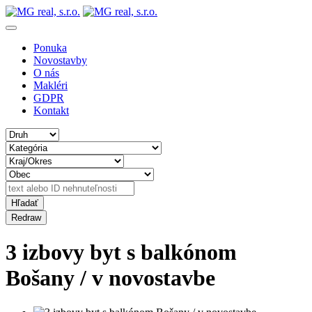
Ponuka
Novostavby
O nás
Makléri
GDPR
Kontakt
3 izbovy byt s balkónom
Bošany / v novostavbe