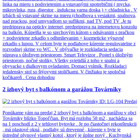
linka na mieru s podsvietenim a vstavanými spotrebičmi ( mycka,
mikrovlnka, rura, digestor , indukcna varna doska ) + chladnicka . V
izbách sú vstavané skrine na mieru (chodbova s vesiakmi, spalnova,
nad prackou, pod umyvadlom so suflikmi, nad TV, pod TV .Je tu
predriprava na opticky internet, predpriprava na internetovu konzolu
na balkón. Kúpelňa je so sprchovým kútom s odsávanim s pračkou
+ podsvietene zrkadlo s odhmlievanim + kozmeticke výsuvné
zrkadlo s lupou. V celom byte je podlahove kúrenie regulovatelne z
rozvodnej skrine vo WC . V obývačke je rozkladacia sedacia
súprava s úložnym priestorom, Smart Televizor . Postel s úložným
priestorom, nočné stoliky. Všetky svietidlá z toho v spalni a
obyvacke s dialkovym ovladanim. Domaci vrátnik. Rozkladaci
jedalensky stol so štýovymi stoličkami. V činžiaku je spoločná
kočikareň .
Cena dohodou
2 izbový byt s balkónom a garážou Továrniky
ID: LG-104
Predaj
Ponúkame vám na predaj 2 izbový byt s balkónom a garážou v obci
Továrniky blízko Topoľčian. Byt má rozlohu 58 m2 , nachádza sa
na 1 poschodí z 2 v tehlovej bytovke . Je po čiastočnej rekonštrukcii
, má plastové okná , podlahy sú drevenné , kúrenie v byte je
ústredné plynové vlastný kotol , ktorý je úplne nový . Kuchynská