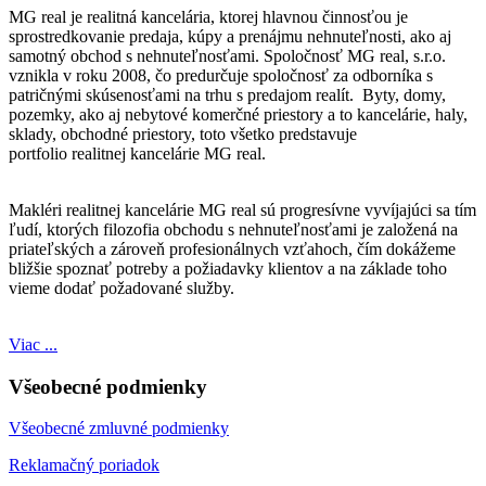
MG real je realitná kancelária, ktorej hlavnou činnosťou je
sprostredkovanie predaja, kúpy a prenájmu nehnuteľnosti, ako aj
samotný obchod s nehnuteľnosťami. Spoločnosť MG real, s.r.o.
vznikla v roku 2008, čo predurčuje spoločnosť za odborníka s
patričnými skúsenosťami na trhu s predajom realít. Byty, domy,
pozemky, ako aj nebytové komerčné priestory a to kancelárie, haly,
sklady, obchodné priestory, toto všetko predstavuje
portfolio realitnej kancelárie MG real.
Makléri realitnej kancelárie MG real sú progresívne vyvíjajúci sa tím
ľudí, ktorých filozofia obchodu s nehnuteľnosťami je založená na
priateľských a zároveň profesionálnych vzťahoch, čím dokážeme
bližšie spoznať potreby a požiadavky klientov a na základe toho
vieme dodať požadované služby.
Viac ...
Všeobecné podmienky
Všeobecné zmluvné podmienky
Reklamačný poriadok