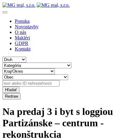
Ponuka
Novostavby
O nás
Makléri
GDPR
Kontakt
Na predaj 3 i byt s loggiou
Partizánske – centrum -
rekonštrukcia