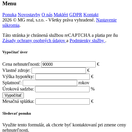
Menu
Ponuka
Novostavby
O nás
Makléri
GDPR
Kontakt
2026 © MG real, s.r.o. - Všetky práva vyhradené.
Nastavenie
súkromia
.
Táto stránka je chránená službou reCAPTCHA a platia pre ňu
Zásady ochrany osobných údajov
a
Podmienky služby
.
Vypočítať úver
Cena nehnuteľnosti:
€
Vlastné zdroje:
€
Výška hypotéky:
€
Splatnosť:
rokov
Úroková sadzba:
%
Mesačná splátka:
€
Sledovať ponuku
Využite tento formulár, ak chcete byť kontaktovaní pri zmene ceny
nehnuteľnosti.