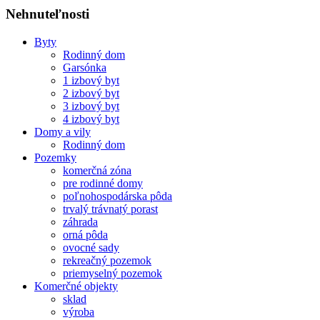
Nehnuteľnosti
Byty
Rodinný dom
Garsónka
1 izbový byt
2 izbový byt
3 izbový byt
4 izbový byt
Domy a vily
Rodinný dom
Pozemky
komerčná zóna
pre rodinné domy
poľnohospodárska pôda
trvalý trávnatý porast
záhrada
orná pôda
ovocné sady
rekreačný pozemok
priemyselný pozemok
Komerčné objekty
sklad
výroba