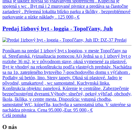
linka je taktiež novšia so vstavanými spotrebičmi . Kúpeľňa je
spojená s wc . Byt má i 2 murované pivnice a predáva sa čiastočne
zariadený . Príjemná lokalita blízko parku a škôlky , bezproblémové
parkovanie a nízke náklady .
125 000,- €
Predaj 1izbový byt - loggia - Topoľčany, Juh
ID: DZ-37
Predaj
Ponúkam na predaj 1 izbový byt s loggiou, v meste Topoľčany na
ul. Streďanská. (vizualizacia pomocou Ai) Jedná sa o 1 izbový byt o
rozlohe 36 m2, je v pôvodnom stave, okná vymenené za plastové.
Byt je vhodný na rekonštrukciu podľa vlastných predstáv. Nachádza
sa na 1p. zatepleného bytového 7-poschodového domu s výťahom .
Podlahy sú betón, lino. Steny tapety. Okná sú plastové. Jadro je
pôvodné, umakartové , wc samostatné. Kuchynská linka.
Konštrukcia objektu: panelová. Kúrenie je centrálne. Zabezpečenie
bezpečnostnými dverami.Výhody: slnečný, pekný výhľad, obchody,
škola, škôlka, v centre mesta. Dispozícia: vstupná chodba,
samostatné WC, kúpeľňa, kuchyňa a samostatná izba. V suteréne sa
nachádza pivnica. Cena 95.000,-Eur.
95 000,- €
Celá ponuka
O nás