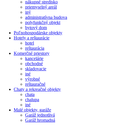
nákupné stredisko
priemyselný areál
iný
administratívna budova
polyfunkčný objekt
bytový dom
Poľnohospodárske objekty
Hotely a reštaurácie
hotel
reštaurácia
Komerčné priestory
kancelárie
obchodné
skladovacie
iné
výrobné
reštauračné
Chaty a rekreačné objekty
chata
chalupa
iné
Malé objekty, garáže
Garáž jednotlivá
Garáž hromadná