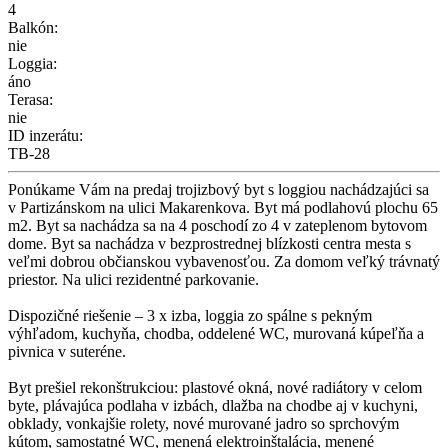
4
Balkón:
nie
Loggia:
áno
Terasa:
nie
ID inzerátu:
TB-28
Ponúkame Vám na predaj trojizbový byt s loggiou nachádzajúci sa
v Partizánskom na ulici Makarenkova. Byt má podlahovú plochu 65
m2. Byt sa nachádza sa na 4 poschodí zo 4 v zateplenom bytovom
dome. Byt sa nachádza v bezprostrednej blízkosti centra mesta s
veľmi dobrou občianskou vybavenosťou. Za domom veľký trávnatý
priestor. Na ulici rezidentné parkovanie.
Dispozičné riešenie – 3 x izba, loggia zo spálne s pekným
výhľadom, kuchyňa, chodba, oddelené WC, murovaná kúpeľňa a
pivnica v suteréne.
Byt prešiel rekonštrukciou: plastové okná, nové radiátory v celom
byte, plávajúca podlaha v izbách, dlažba na chodbe aj v kuchyni,
obklady, vonkajšie rolety, nové murované jadro so sprchovým
kútom, samostatné WC, menená elektroinštalácia, menené