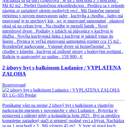
Nachádza sa na ulici Gogoľova . Je na 2 poschodí z 3 poschodí .
Má 82 m2 . Prešiel čiastočnou rekonštrukciou . Predáva sa v prípade
záujmu aj zariadený okrem osobných vecí . Má čiastočne menenú
elektrinu v novom murovanom jadre , kuchyňa a chodba . Jadro má
murované je tu sprchový kút , wc je murované samostatné , plastové
okná sú na celom byte . Na chodbe je mensší šatník . Nové
interiérové dvere . Podlahy v izbách sú plávajúce v kuchyni je
dlažba . Novšia kuchynská linka z kuchyne je taktiež vstup do
špajze . Pivnica je veľká murovaná samostatná rozmer cca 15 m2 .
Rezidenčné parkovanie . Vstupné dvere sú bezpečnostné . V
chodbe v kúpelni , kuchyni sú znížené stropy s bodovými svetlami .
Balkón je uzatvorebý zo spálne .
159 900,- €
2 izbovy byt s balkónom Ludanice / VYPLATENA
ZALOHA
Rezervované
ID: LG-105
Predaj
Ponúkame vám na predaj 2 izbový byt s balkónom a vlastným
parkovacím miestom v novostavbe v obci Ludanice . Bytovka je
postavená z pálenej tehly a kolaudácia bola 2025 . Byt sa predáva
kompletne zariadený stačí si priniesť osobné veci a bývat. Nachádza
sa na 1 poschodí z 3 . Má výmeru 45 m2 . V byte sú nová kuch