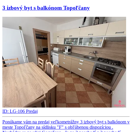
3 izbový byt s balkónom Topoľčany
ID: LG-106
Predaj
Ponúkame vám na predaj veľkometrážny 3 izbový byt s balkónom v
meste Topoľčany na sídlisku "F" s obľúbenou dispozíciou .